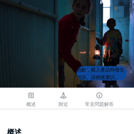
Product
Product
抱歉，載入產品時發生
List
List
錯誤。請稍後重試。
概述
附近
常見問題解答
概述