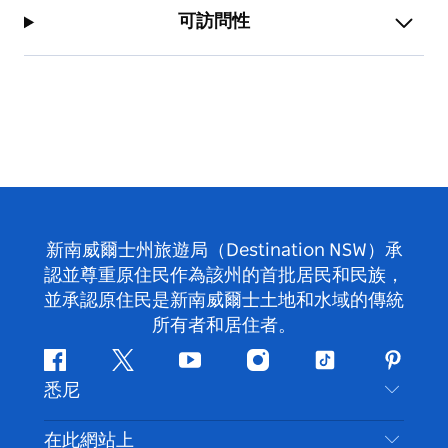
可訪問性
新南威爾士州旅遊局（Destination NSW）承
認並尊重原住民作為該州的首批居民和民族，
並承認原住民是新南威爾士土地和水域的傳統
所有者和居住者。
Facebook
嘰
Youtube
Instagram
抖
Pintere
悉尼
嘰
音
喳
聯絡我們
在此網站上
喳