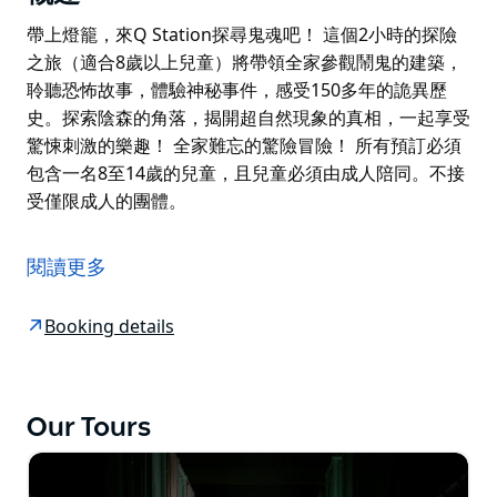
帶上燈籠，來Q Station探尋鬼魂吧！ 這個2小時的探險
之旅（適合8歲以上兒童）將帶領全家參觀鬧鬼的建築，
聆聽恐怖故事，體驗神秘事件，感受150多年的詭異歷
史。探索陰森的角落，揭開超自然現象的真相，一起享受
驚悚刺激的樂趣！ 全家難忘的驚險冒險！ 所有預訂必須
包含一名8至14歲的兒童，且兒童必須由成人陪同。不接
受僅限成人的團體。
帶上燈籠，來Q Station探尋鬼魂吧！
這個2小時的探險之旅（適合8歲以上兒童）將帶領全家
閱讀更多
參觀鬧鬼的建築，聆聽恐怖故事，體驗神秘事件，感受
150多年的詭異歷史。探索陰森的角落，揭開超自然現象
Booking details
的真相，一起享受驚悚刺激的樂趣！
全家難忘的驚險冒險！
Our Tours
所有預訂必須包含一名8至14歲的兒童，且兒童必須由成
人陪同。不接受僅限成人的團體。