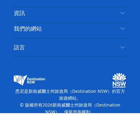
免責聲明
目的地
資訊
隱私
要做的事情
旅行資訊
Cookie 通知
我們的網站
新南威爾斯州公路旅行
無障礙悉尼
使用條款
VisitNSW.com
活動
語言
列出您的業務
新南威爾士州旅遊局（Destination NSW）企業網
住宿
新南威爾斯的商業
站​
新南威爾斯的教育
新南威爾士州商務活動
新南威爾士州旅遊局（Destination NSW）媒體中
悉尼是新南威爾士州旅遊局（Destination NSW）的官方
心
旅遊網站。
繽紛悉尼燈光音樂節
© 版權所有
2026
新南威爾士州旅遊局（Destination
NSW）。保留所有權利。