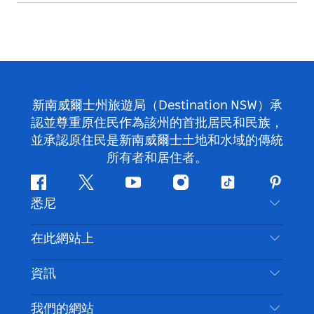
新南威爾士州旅遊局（Destination NSW）承
認並尊重原住民作為該州的首批居民和民族，
並承認原住民是新南威爾士土地和水域的傳統
所有者和居住者。
Facebook
嘰
Youtube
Instagram
抖
Pintere
悉尼
嘰
音
喳
聯絡我們
在此網站上
喳
免責聲明
目的地
資訊
隱私
要做的事情
旅行資訊
Cookie 通知
我們的網站