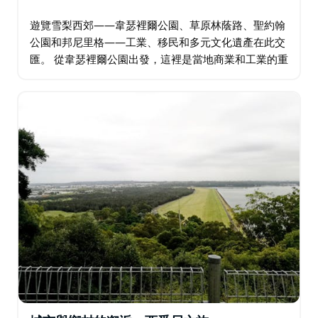
遊覽雪梨西郊——韋瑟裡爾公園、草原林蔭路、聖約翰
公園和邦尼里格——工業、移民和多元文化遺產在此交
匯。 從韋瑟裡爾公園出發，這裡是當地商業和工業的重
鎮；然後前往草原林蔭路，這裡有費爾菲爾德展覽場和
水上樂園等適合家庭遊玩的景點。在聖約翰公園…