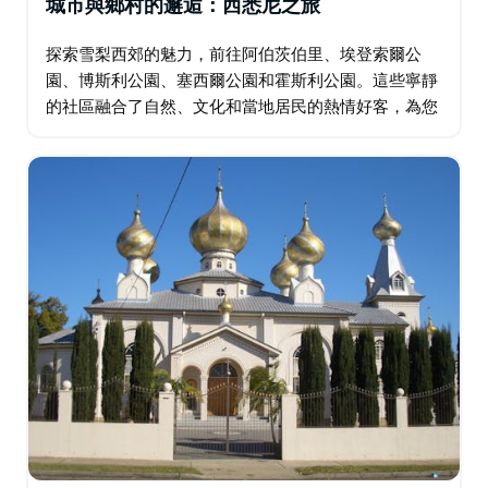
城市與鄉村的邂逅：西悉尼之旅
探索雪梨西郊的魅力，前往阿伯茨伯里、埃登索爾公
園、博斯利公園、塞西爾公園和霍斯利公園。這些寧靜
的社區融合了自然、文化和當地居民的熱情好客，為您
提供遠離城市喧囂的清爽休憩之所。阿伯茨伯里擁有卡
爾姆斯利山城市農場和貫穿西悉尼公園的風景優美的步
道…