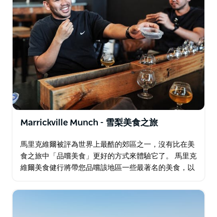
咖啡館風格餐點和當地巧克力製造商製作的甜點。
午餐後，欣賞標誌性的三姐妹岩層和壯觀的詹姆森山谷。
然後，選擇您自己的風景世界或叢林健行探險。如果您不
確定，您可以當天再決定。
風景世界體驗－搭乘世界上最陡峭的鐵路，漫步雨林，然
後搭乘纜車返回。
探索者體驗－沿著亨利王子懸崖步道享受一小時的叢林漫
步，欣賞壯麗的景色並與大自然更深的連結。
我們將在下午 5 點之前會面並一起返回悉尼，精神煥發
Marrickville Munch - 雪梨美食之旅
並帶著滿滿的回憶（還有袋鼠自拍！）。
馬里克維爾被評為世界上最酷的郊區之一，沒有比在美
食之旅中「品嚐美食」更好的方式來體驗它了。 馬里克
維爾美食健行將帶您品嚐該地區一些最著名的美食，以
及一些「隱藏在鐘形罩下」的驚喜！ 馬里克維爾是雪梨
獨立啤酒廠的中心，擁有多家啤酒廠、釀酒廠…