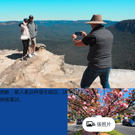
Product
Product
抱歉，載入產品時發生錯誤。請
List
List
稍後重試。
6 張照片