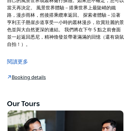
自己的風景世界或叢林健行探險。如果您不確定，您可以
當天再決定。 風景世界體驗－搭乘世界上最陡峭的鐵
路，漫步雨林，然後搭乘纜車返回。 探索者體驗－沿著
亨利王子懸崖步道享受一小時的叢林漫步，欣賞壯麗的景
色並與大自然更深的連結。 我們將在下午 5 點之前會面
並一起返回悉尼，精神煥發並帶著滿滿的回憶（還有袋鼠
自拍！）。
準備好迎接這一天充滿野生動物、奇觀和令人驚嘆的美景
的令人難忘的藍山冒險之旅！
閱讀更多
我們首先在早上參觀澳洲野生動物園 - 避開擁擠人群，在
袋鼠、鴯鶓和其他毛茸茸的當地動物還未入睡時見到它
Booking details
們。
接下來，我們前往風景優美的藍山，輕鬆短途步行即可到
達該地區最壯觀的觀景台之一。呼吸新鮮的山間空氣，欣
Our Tours
賞一望無際的美景，同時友好的導遊會與您分享迷人的當
地故事。
午餐是在迷人的魯拉小鎮享用，您可以在那裡享受美味的