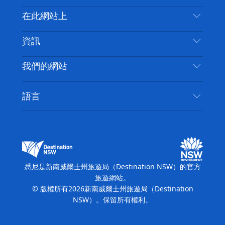
喳
聯絡我們
在此網站上
喳
免責聲明
目的地
資訊
隱私
要做的事情
旅行資訊
Cookie 通知
我們的網站
新南威爾斯州公路旅行
無障礙悉尼
使用條款
VisitNSW.com
活動
語言
列出您的業務
新南威爾士州旅遊局（Destination NSW）企業網
住宿
新南威爾斯的商業
站​
新南威爾斯的教育
新南威爾士州商務活動
新南威爾士州旅遊局（Destination NSW）媒體中
悉尼是新南威爾士州旅遊局（Destination NSW）的官方
心
旅遊網站。
繽紛悉尼燈光音樂節
© 版權所有
2026
新南威爾士州旅遊局（Destination
NSW）。保留所有權利。