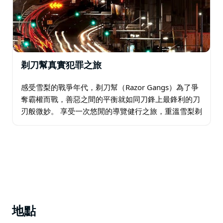
著絕望、貧窮和卑鄙的人。
回到過去，重新發現大量悉尼真實犯罪故事，將人類最黑
暗的行為與令人難以置信的風景結合在一起。
……這座城市試圖忘記的故事...
剃刀幫真實犯罪之旅
感受雪梨的戰爭年代，剃刀幫（Razor Gangs）為了爭
奪霸權而戰，善惡之間的平衡就如同刀鋒上最鋒利的刀
刃般微妙。 享受一次悠閒的導覽健行之旅，重溫雪梨剃
刀幫戰爭的關鍵事件和地點。 揭開帷幕，展現悉尼喧囂
的20世紀20年代和30年代最臭名昭著…
地點