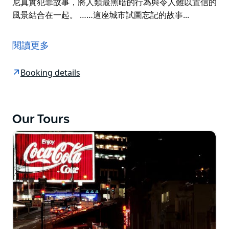
尼真實犯罪故事，將人類最黑暗的行為與令人難以置信的
風景結合在一起。 ……這座城市試圖忘記的故事...
走在黑暗的一邊......
航行進城，一睹悉尼血腥的過去，揭開這座城市第一個也
閱讀更多
是最暴力的街區隱藏的秘密和奧秘。
Booking details
享受悠閒的導覽健行之旅，穿越岩石區的鵝卵石街道，追
溯雪梨最惡名昭彰的腳步。
回到最麻煩的時代，那個幫派橫行、致命的鉛中毒、獨特
Our Tours
的不在場證明和大量的真實犯罪的時代。
當你探索你從未知道存在的小巷和小巷時，重溫一段事實
證明真相遠比小說更離奇的時代。
絕佳的拍照和觀光機會，展現悉尼最好的一面。
立即預訂機票，對一段黑暗且犯罪猖獗的歷史進行獨特的
調查。
雪梨的岩石區現在對你來說可能像是天堂，但它曾經居住