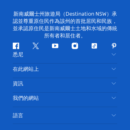
新南威爾士州旅遊局（Destination NSW）承
認並尊重原住民作為該州的首批居民和民族，
並承認原住民是新南威爾士土地和水域的傳統
所有者和居住者。
Facebook
嘰
Youtube
Instagram
抖
Pintere
悉尼
嘰
音
喳
聯絡我們
在此網站上
喳
免責聲明
目的地
資訊
隱私
要做的事情
旅行資訊
Cookie 通知
我們的網站
新南威爾斯州公路旅行
無障礙悉尼
使用條款
VisitNSW.com
活動
語言
列出您的業務
新南威爾士州旅遊局（Destination NSW）企業網
住宿
新南威爾斯的商業
站​