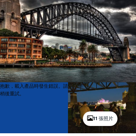
Product
Product
抱歉，載入產品時發生錯誤。請
List
List
稍後重試。
11 張照片