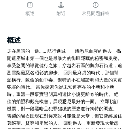
概述
附近
常見問題解答
概述
走在黑暗的一邊...... 航行進城，一睹悉尼血腥的過去，揭
開這座城市第一個也是最暴力的街區隱藏的秘密和奧秘。
享受悠閒的導覽健行之旅，穿越岩石區的鵝卵石街道，追
溯雪梨最惡名昭彰的腳步。 回到最麻煩的時代，那個幫
派橫行、致命的鉛中毒、獨特的不在場證明和大量的真實
犯罪的時代。 當你探索你從未知道存在的小巷和小巷
時，重溫一段事實證明真相遠比小說更離奇的時代。 絕
佳的拍照和觀光機會，展現悉尼最好的一面。 立即預訂
機票，對一段黑暗且犯罪猖獗的歷史進行獨特的調查。
雪梨的岩石區現在對你來說可能像是天堂，但它曾經居住
著絕望、貧窮和卑鄙的人。 回到過去，重新發現大量悉