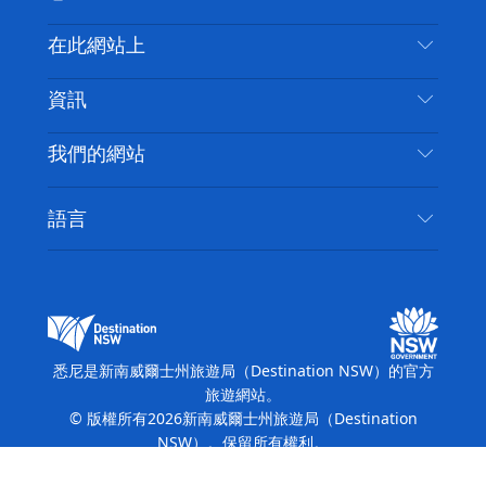
喳
聯絡我們
在此網站上
喳
免責聲明
目的地
資訊
隱私
要做的事情
旅行資訊
Cookie 通知
我們的網站
新南威爾斯州公路旅行
無障礙悉尼
使用條款
VisitNSW.com
活動
語言
列出您的業務
新南威爾士州旅遊局（Destination NSW）企業網
住宿
新南威爾斯的商業
站​
新南威爾斯的教育
新南威爾士州商務活動
新南威爾士州旅遊局（Destination NSW）媒體中
悉尼是新南威爾士州旅遊局（Destination NSW）的官方
心
旅遊網站。
繽紛悉尼燈光音樂節
© 版權所有
2026
新南威爾士州旅遊局（Destination
NSW）。保留所有權利。