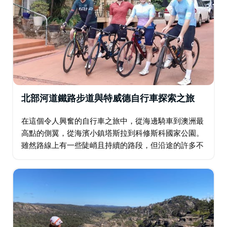
等著您去發現。
騎行的美妙之處在於，您可以自由設定自己的節奏，有時
間享用豐盛的午餐、品嚐當地美食或在途中停下來品嚐葡
萄酒。在山谷裡騎自行車兩天，您可以真正欣賞到該地區
優質的葡萄酒和農產品。
北部河道鐵路步道與特威德自行車探索之旅
在這個令人興奮的自行車之旅中，從海邊騎車到澳洲最
高點的側翼，從海濱小鎮塔斯拉到科修斯科國家公園。
雖然路線上有一些陡峭且持續的路段，但沿途的許多不
同體驗會讓您感到興奮和興奮。 這條自行車路線擁有令
人難以置信的多樣性風景…