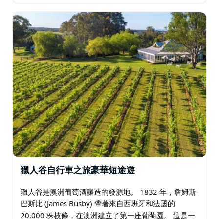
最寬、最長的封閉山谷- 比大峽谷…
獵人谷自行車之旅豪華短途遊
獵人谷是澳洲葡萄酒釀造的發源地。 1832 年，詹姆斯·
巴斯比 (James Busby) 帶著來自西班牙和法國的
20,000 株枝條，在澳洲建立了第一座葡萄園。 這是一