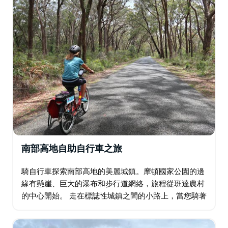
南部高地自助自行車之旅
騎自行車探索南部高地的美麗城鎮。摩頓國家公園的邊
緣有懸崖、巨大的瀑布和步行道網絡，旅程從班達農村
的中心開始。 走在標誌性城鎮之間的小路上，當您騎著
自行車經過宏偉的莊園、葡萄園和綠色連綿起伏的丘陵
時，有許多值得您大飽眼福的地方…