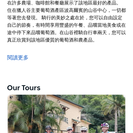
在許多農場、咖啡館和餐廳展示了該地區最好的產品。
住在獵人谷主要葡萄酒產區波高爾賓的山谷中心，一切都
等著您去發現。 騎行的美妙之處在於，您可以自由設定
自己的節奏，有時間享用豐盛的午餐、品嚐當地美食或在
途中停下來品嚐葡萄酒。在山谷裡騎自行車兩天，您可以
真正欣賞到該地區優質的葡萄酒和農產品。
獵人谷是澳洲葡萄酒釀造的發源地，至今仍是該國最重要
的葡萄酒產區之一。 1832 年，詹姆斯·巴斯比 (James
閱讀更多
Busby) 帶著來自西班牙和法國的 20,000 株枝條，在澳洲
建立了第一座葡萄園。現在，該地區以賽美蓉和設拉子而
聞名。這裡也是一些優質夏多內、赤霞珠和維德羅葡萄酒
的產地。
Our Tours
在這個自助自行車之旅中，他們將帶您環遊獵人谷，體驗
它所提供的一些最佳景點。展出的不僅僅是葡萄酒——手
工橄欖生產商、巧克力製造商、廚師和麵包師在許多農
場、咖啡館和餐廳展示了該地區最好的產品。
住在獵人谷主要葡萄酒產區波高爾賓的山谷中心，一切都