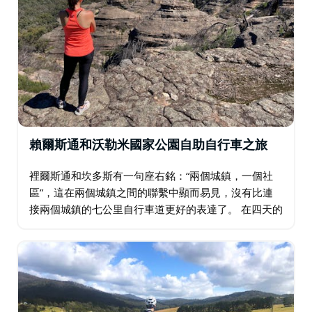
賴爾斯通和沃勒米國家公園自助自行車之旅
裡爾斯通和坎多斯有一句座右銘：“兩個城鎮，一個社
區”，這在兩個城鎮之間的聯繫中顯而易見，沒有比連
接兩個城鎮的七公里自行車道更好的表達了。 在四天的
騎行中，您將遊覽該地區的大部分景點，包括騎車穿過
原生叢林、沿著安靜的小路穿過田園牧羊之鄉…