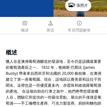
7 張照片
概述
附近
常見問題解答
概述
獵人谷是澳洲葡萄酒釀造的發源地，至今仍是該國最重要
的葡萄酒產區之一。 1832 年，詹姆斯·巴斯比 (James
Busby) 帶著來自西班牙和法國的 20,000 株枝條，在澳洲
建立了第一座葡萄園。現在，該地區以賽美蓉和設拉子而
聞名。這裡也是一些優質夏多內、赤霞珠和維德羅葡萄酒
的產地。 在這個自助自行車之旅中，他們將帶您環遊獵
人谷，體驗它所提供的一些最佳景點。展出的不僅僅是葡
萄酒——手工橄欖生產商、巧克力製造商、廚師和麵包師