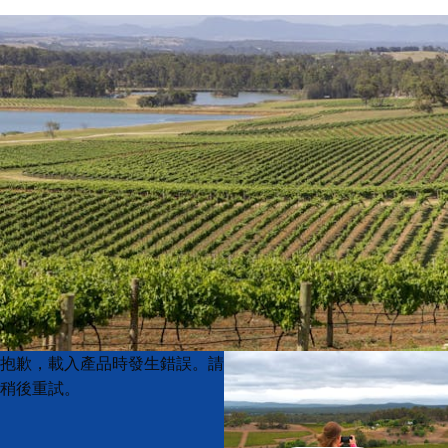
Product
Product
抱歉，載入產品時發生錯誤。請
List
List
稍後重試。