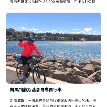
來自西班牙和法國的 20,000 株葡萄苗，在澳大利亞建
立了第一批葡萄園。現在，該地區以其賽美蓉和設拉子
而聞名…
凱馬到赫斯基森自導自行車
新南威爾士州南海岸是騎自行車探索的完美目的地。擁
有令人驚嘆的海灘、美味的美食和美酒、迷人的自然風