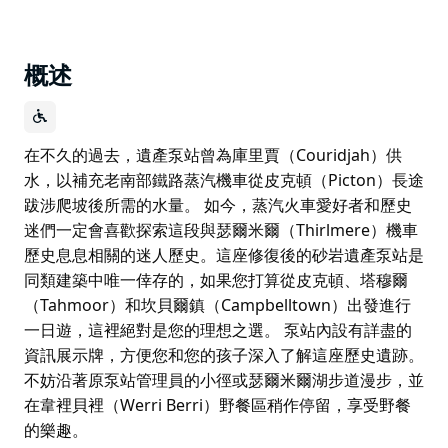
概述
在不久的過去，遺產泵站曾為庫里賈（Couridjah）供
水，以補充老南部鐵路蒸汽機車從皮克頓（Picton）長途
跋涉爬坡後所需的水量。 如今，蒸汽火車愛好者和歷史
迷們一定會喜歡探索這段與瑟爾米爾（Thirlmere）機車
歷史息息相關的迷人歷史。這座修復後的砂岩遺產泵站是
同類建築中唯一倖存的，如果您打算從皮克頓、塔穆爾
（Tahmoor）和坎貝爾鎮（Campbelltown）出發進行
一日遊，這裡絕對是您的理想之選。 泵站內設有詳盡的
資訊展示牌，方便您和您的孩子深入了解這座歷史遺跡。
不妨沿著原泵站管理員的小徑或瑟爾米爾湖步道漫步，並
在韋裡貝裡（Werri Berri）野餐區稍作停留，享受野餐
的樂趣。