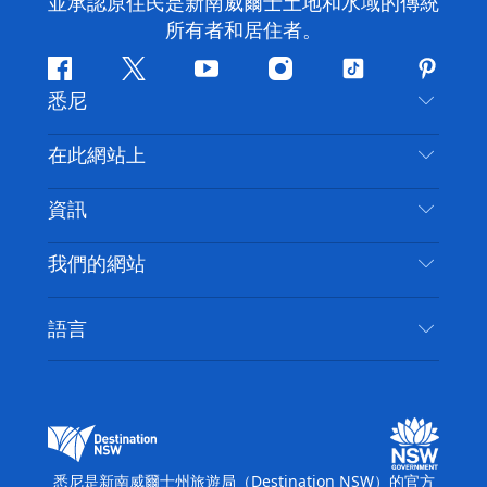
並承認原住民是新南威爾士土地和水域的傳統
所有者和居住者。
Facebook
嘰
Youtube
Instagram
抖
Pintere
悉尼
嘰
音
喳
聯絡我們
在此網站上
喳
免責聲明
目的地
資訊
隱私
要做的事情
旅行資訊
Cookie 通知
我們的網站
新南威爾斯州公路旅行
無障礙悉尼
使用條款
VisitNSW.com
活動
語言
列出您的業務
新南威爾士州旅遊局（Destination NSW）企業網
住宿
新南威爾斯的商業
站​
新南威爾斯的教育
新南威爾士州商務活動
新南威爾士州旅遊局（Destination NSW）媒體中
悉尼是新南威爾士州旅遊局（Destination NSW）的官方
心