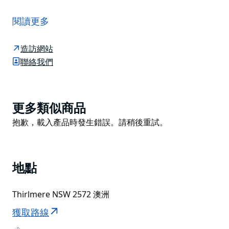
在不久的過去，遺產泵站曾為庫里賈（Couridjah）供
水，以補充老南部鐵路蒸汽機車從皮克頓（Picton）長途
閱讀更多
跋涉爬坡後所需的水量。
如今，蒸汽火車愛好者和歷史迷們一定會喜歡探索這段與
造訪網站
瑟爾米爾（Thirlmere）機車歷史息息相關的迷人歷史。
聯絡我們
這座修復後的砂岩遺產泵站是同類建築中唯一倖存的，如
果您打算從皮克頓、塔穆爾（Tahmoor）和坎貝爾鎮
（Campbelltown）出發進行一日遊，這裡絕對是您的理
Product
更多類似商品
想之選。
List
Product
抱歉，載入產品時發生錯誤。請稍後重試。
泵站內設有詳盡的資訊展示牌，方便您和您的孩子深入了
List
解這座歷史遺跡。不妨沿著原泵站管理員的小徑或瑟爾米
爾湖步道漫步，並在韋裡貝裡（Werri Berri）野餐區稍
作停留，享受野餐的樂趣。
地點
Thirlmere NSW 2572 澳洲
獲取路線