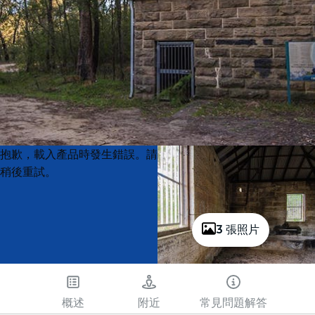
Product
Product
抱歉，載入產品時發生錯誤。請
List
List
稍後重試。
3 張照片
概述
附近
常見問題解答