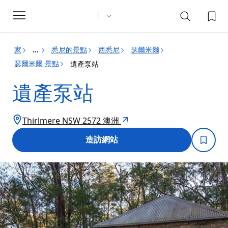
Toggle
navigation
家
悉尼的景點
西悉尼
瑟爾米爾
...
瑟爾米爾 景點
遺產泵站
遺產泵站
Thirlmere NSW 2572 澳洲
造訪網站