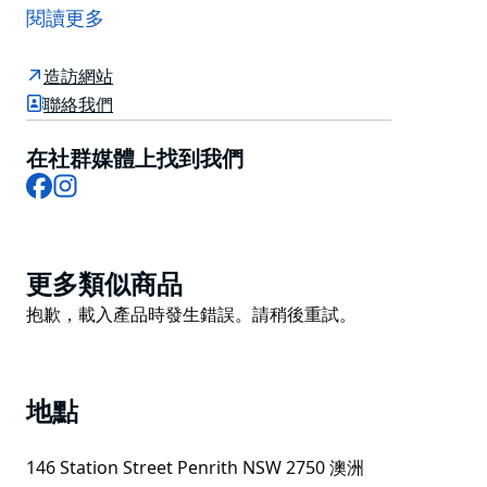
這座歷史悠久的小屋經過精心翻修，保留了建築的獨特特
閱讀更多
色以及前主人兼同名人珀西·普蘭克特 (Percy Plunkett)
的風采。
造訪網站
聯絡我們
咖啡館周圍的花園也煥然一新，鋪設了鵝卵石小徑，點綴
著色彩繽紛的花壇和懸掛的鮮花，為建築營造出溫馨而奇
在社群媒體上找到我們
幻的氛圍。
Facebook
Instagram
步入咖啡館，您仍能感受到鄉村的魅力，但新舊設計元素
的交融，賦予咖啡館時尚現代的風格。
您可以選擇在室內用餐，或在陽光明媚的戶外用餐，無論
Product
更多類似商品
您身在何處，工作人員都會熱情地迎接您的到來，笑容滿
List
Product
抱歉，載入產品時發生錯誤。請稍後重試。
面。
List
菜單涵蓋早餐、早午餐、午餐以及各種餐食，所有傳統美
食都經過獨特的演繹。
地點
146 Station Street Penrith NSW 2750 澳洲