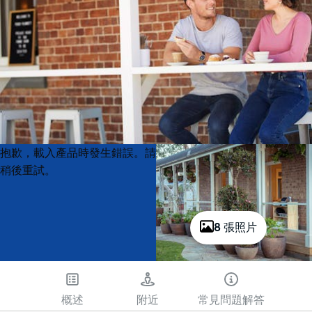
Product
Product
抱歉，載入產品時發生錯誤。請
List
List
稍後重試。
8 張照片
概述
附近
常見問題解答