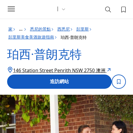
Toggle
navigation
家
悉尼的景點
西悉尼
彭里斯
...
彭里斯美食美酒旅遊指南
珀西·普朗克特
珀西·普朗克特
146 Station Street Penrith NSW 2750 澳洲
造訪網站