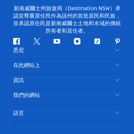
新南威爾士州旅遊局（Destination NSW）承
認並尊重原住民作為該州的首批居民和民族，
並承認原住民是新南威爾士土地和水域的傳統
所有者和居住者。
Facebook
嘰
Youtube
Instagram
抖
Pintere
悉尼
嘰
音
喳
聯絡我們
在此網站上
喳
免責聲明
目的地
資訊
隱私
要做的事情
旅行資訊
Cookie 通知
我們的網站
新南威爾斯州公路旅行
無障礙悉尼
使用條款
VisitNSW.com
活動
語言
列出您的業務
新南威爾士州旅遊局（Destination NSW）企業網
住宿
新南威爾斯的商業
站​