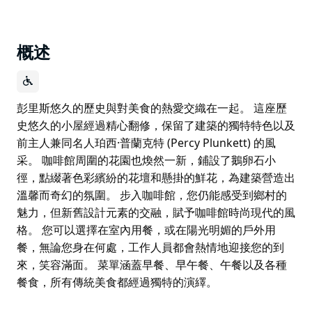
概述
彭里斯悠久的歷史與對美食的熱愛交織在一起。 這座歷
史悠久的小屋經過精心翻修，保留了建築的獨特特色以及
前主人兼同名人珀西·普蘭克特 (Percy Plunkett) 的風
采。 咖啡館周圍的花園也煥然一新，鋪設了鵝卵石小
徑，點綴著色彩繽紛的花壇和懸掛的鮮花，為建築營造出
溫馨而奇幻的氛圍。 步入咖啡館，您仍能感受到鄉村的
魅力，但新舊設計元素的交融，賦予咖啡館時尚現代的風
格。 您可以選擇在室內用餐，或在陽光明媚的戶外用
餐，無論您身在何處，工作人員都會熱情地迎接您的到
來，笑容滿面。 菜單涵蓋早餐、早午餐、午餐以及各種
餐食，所有傳統美食都經過獨特的演繹。
彭里斯悠久的歷史與對美食的熱愛交織在一起。