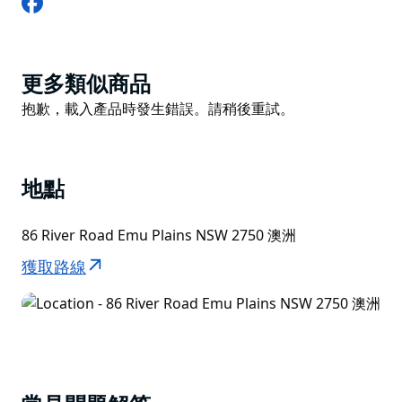
腳下的尼皮恩河 (Nepean River) 西岸。
美術館成立於 1981 年，原址是雕塑家 Gerald Lewers
和畫家 Margo Lewers 的故居。
Product
更多類似商品
每年，成千上萬的遊客都慕名而來，欣賞這裡充滿活力的
List
Product
抱歉，載入產品時發生錯誤。請稍後重試。
展覽、活動、教育計畫、花園和咖啡館。
List
地點
86 River Road Emu Plains NSW 2750 澳洲
獲取路線