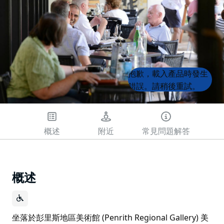
Product
Product
抱歉，載入產品時發生
List
List
錯誤。請稍後重試。
概述
附近
常見問題解答
概述
坐落於彭里斯地區美術館 (Penrith Regional Gallery) 美