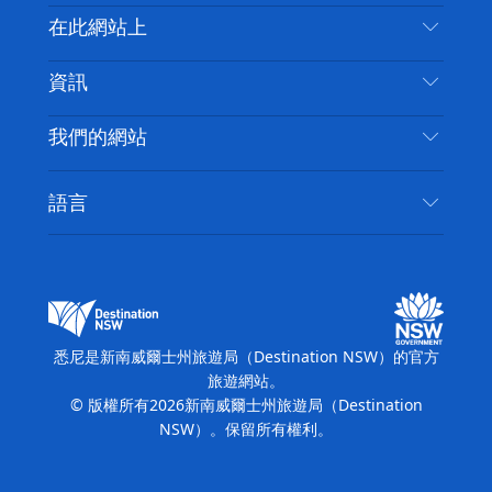
喳
聯絡我們
在此網站上
喳
免責聲明
目的地
資訊
隱私
要做的事情
旅行資訊
Cookie 通知
我們的網站
新南威爾斯州公路旅行
無障礙悉尼
使用條款
VisitNSW.com
活動
語言
列出您的業務
新南威爾士州旅遊局（Destination NSW）企業網
住宿
新南威爾斯的商業
站​
新南威爾斯的教育
新南威爾士州商務活動
新南威爾士州旅遊局（Destination NSW）媒體中
悉尼是新南威爾士州旅遊局（Destination NSW）的官方
心
旅遊網站。
繽紛悉尼燈光音樂節
© 版權所有
2026
新南威爾士州旅遊局（Destination
NSW）。保留所有權利。