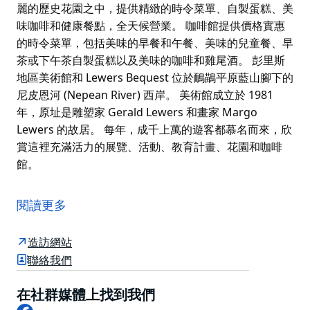
麗的歷史花園之中，提供精緻的時令菜單、自製蛋糕、美
味咖啡和健康餐點，全天候營業。 咖啡館提供價格實惠
的時令菜單，包括美味的早餐和午餐、美味的兒童餐、早
茶或下午茶自製蛋糕以及美味的咖啡和雞尾酒。 彭里斯
地區美術館和 Lewers Bequest 位於鴯鶓平原藍山腳下的
尼皮恩河 (Nepean River) 西岸。 美術館成立於 1981
年，原址是雕塑家 Gerald Lewers 和畫家 Margo
Lewers 的故居。 每年，成千上萬的遊客都慕名而來，欣
賞這裡充滿活力的展覽、活動、教育計畫、花園和咖啡
館。
坐落於彭里斯地區美術館 (Penrith Regional Gallery) 美
麗的歷史花園之中，提供精緻的時令菜單、自製蛋糕、美
閱讀更多
味咖啡和健康餐點，全天候營業。
咖啡館提供價格實惠的時令菜單，包括美味的早餐和午
造訪網站
餐、美味的兒童餐、早茶或下午茶自製蛋糕以及美味的咖
聯絡我們
啡和雞尾酒。
在社群媒體上找到我們
彭里斯地區美術館和 Lewers Bequest 位於鴯鶓平原藍山
Facebook