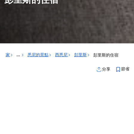
彭里斯的住宿
家
悉尼的景點
西悉尼
彭里斯
彭里斯的住宿
...
節省
分享
彭里斯及其周邊地區有眾多住宿選擇。飯店、汽車
旅館、度假屋、服務式公寓、露營車公園、度假村
等等，應有盡有。總有一款適合您，滿足您各種風
格和預算的需求。