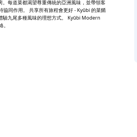
房。每道菜都渴望尊重傳統的亞洲風味，並帶領客
協同作用。 共享所有旅程會更好 - Kyūbi 的菜餚
尾多種風味的理想方式。 Kyūbi Modern
網絡。
代亞洲融合體驗，探索一系列傳統亞洲風味。
i 在許多東亞文化中都是民間傳說。對於 Kyūbi
的各種亞洲文化。
的廚師團隊合作，將多年的經驗和知識帶入九尾廚房。每道
。 Kyūbi 創造了傳統和現代執行的獨特協同作
試他們的品嚐菜單，該菜單不斷變化，是體驗九尾多種
入住，並提供免費無線網絡。