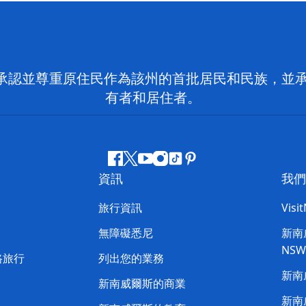
 NSW）承認並尊重原住民作為該州的首批居民和民族
有者和居住者。
Facebook
嘰
Youtube
Instagram
抖
Pinterest
資訊
我們
嘰
音
喳
旅行資訊
Visi
喳
無障礙悉尼
新南威
NS
路旅行
列出您的業務
新南
新南威爾斯的商業
新南威