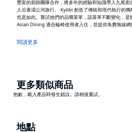
豐富的廚師團隊合作，將多年的經驗和知識帶入九尾廚
人沿著湄公河旅行。 Kyūbi 創造了傳統和現代執行的獨特
也是如此。嘗試他們的品嚐菜單，該菜單不斷變化，是體驗九
Asian Dining 適合輪椅使用者入住，並提供免費無線
Kyūbi Modern Asian Dining 為食客提供當
神話中的九尾狐，九尾，是這個名字背後的影響力。 Kyūb
閱讀更多
的團隊來說，9 條尾巴代表了他們從中汲取靈感和風味
烹飪遠見卓識的 Peter Sheppard 和經驗豐富
菜都渴望尊重傳統的亞洲風味，並帶領客人沿著湄公河旅行
用。
Product
更多類似商品
共享所有旅程會更好 - Kyūbi 的菜餚也是如此。嘗
List
風味的理想方式。
Product
抱歉，載入產品時發生錯誤。請稍後重試。
List
Kyūbi Modern Asian Dining 適合輪椅使用者
地點