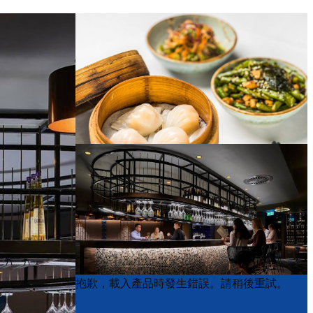
Product
Product
抱歉，載入產品時發生錯誤。請稍後重試。
List
List