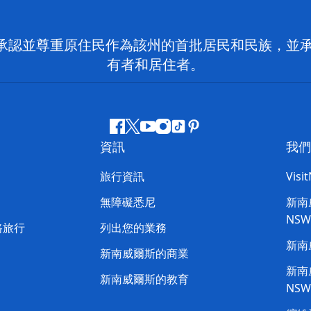
 NSW）承認並尊重原住民作為該州的首批居民和民族
有者和居住者。
Facebook
嘰
Youtube
Instagram
抖
Pinterest
資訊
我們
嘰
音
喳
旅行資訊
Visi
喳
無障礙悉尼
新南威
NS
路旅行
列出您的業務
新南
新南威爾斯的商業
新南威
新南威爾斯的教育
NS