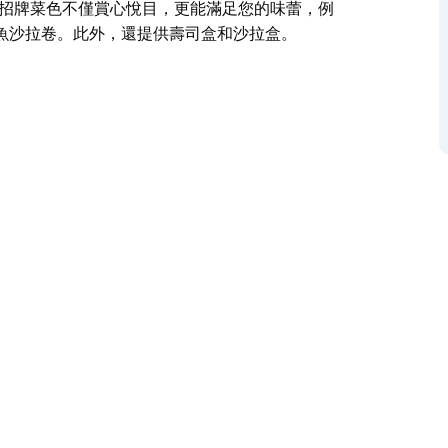
b 的招牌菜色不僅賞心悅目，更能滿足您的味蕾，例
魚沙拉卷。此外，還提供壽司盒和沙拉盒。
五十家門市的連鎖店，Sushi Hub 歷經十二
場手工捲製，保證提供最新鮮的壽司。
造出一份精緻的菜單，菜餚豐富多樣，包括卷壽司、盒
hi Hub 的招牌菜色不僅賞心悅目，更能滿足您
肉捲和金槍魚沙拉卷。此外，還提供壽司盒和沙拉