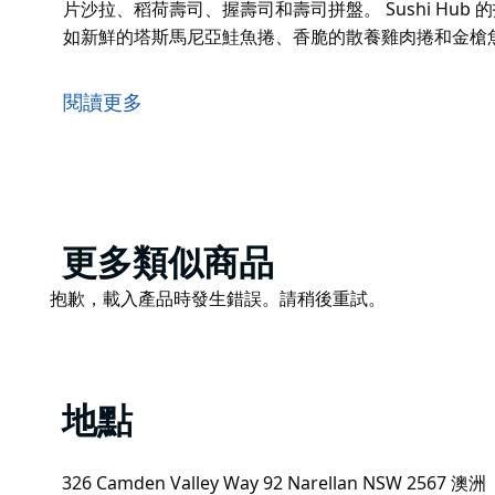
片沙拉、稻荷壽司、握壽司和壽司拼盤。 Sushi Hu
如新鮮的塔斯馬尼亞鮭魚捲、香脆的散養雞肉捲和金槍
從一家隱匿於雪梨郊區後街的小店，到如今遍布澳洲東部各州
年發展，如今已發展壯大。每家店均採用本地食材，現
閱讀更多
Sushi Hub 因對經典壽司的熱愛而結緣，並由此打
壽司、生魚片沙拉、稻荷壽司、握壽司和壽司拼盤。 Sus
的味蕾，例如新鮮的塔斯馬尼亞鮭魚捲、香脆的散養雞
盒。
Product
更多類似商品
List
Product
抱歉，載入產品時發生錯誤。請稍後重試。
List
地點
326 Camden Valley Way 92 Narellan NSW 2567 澳洲