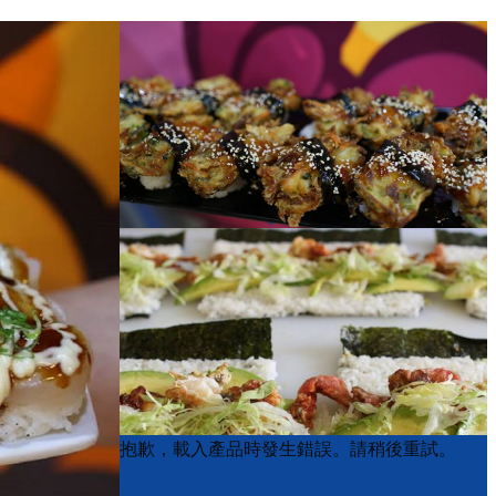
Product
Product
抱歉，載入產品時發生錯誤。請稍後重試。
List
List