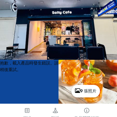
Product
Product
抱歉，載入產品時發生錯誤。請
List
List
稍後重試。
9 張照片