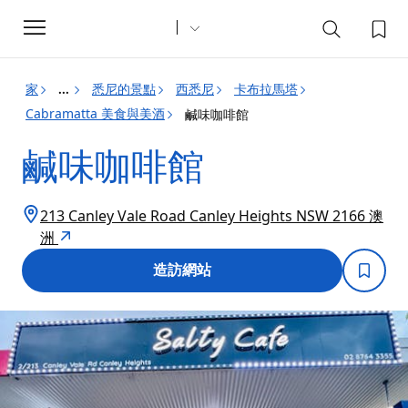
Toggle
navigation
家
悉尼的景點
西悉尼
卡布拉馬塔
...
Cabramatta 美食與美酒
鹹味咖啡館
鹹味咖啡館
213 Canley Vale Road Canley Heights NSW 2166 澳
洲
造訪網站