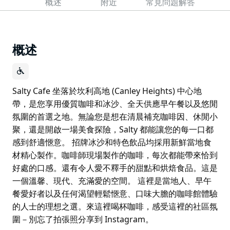
概述
附近
常見問題解答
概述
Salty Cafe 坐落於坎利高地 (Canley Heights) 中心地
帶，是您享用優質咖啡和冰沙、全天供應早午餐以及悠閒
氛圍的首選之地。無論您是想在清晨補充咖啡因、休閒小
聚，還是開啟一場美食探險，Salty 都能讓您的每一口都
感到舒適愜意。 招牌冰沙和特色飲品均採用新鮮當地食
材精心製作。咖啡師現場製作的咖啡，每次都能帶來恰到
好處的口感。還有令人愛不釋手的甜點和烘焙食品。這是
一個溫馨、現代、充滿愛的空間。 這裡是當地人、早午
餐愛好者以及任何渴望輕鬆愜意、口味大膽的咖啡館體驗
的人士的理想之選。來這裡喝杯咖啡，感受這裡的社區氛
圍－別忘了拍張照分享到 Instagram。