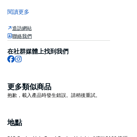
Salty Cafe 坐落於坎利高地 (Canley Heights) 中心地
帶，是您享用優質咖啡和冰沙、全天供應早午餐以及悠閒
閱讀更多
氛圍的首選之地。無論您是想在清晨補充咖啡因、休閒小
聚，還是開啟一場美食探險，Salty 都能讓您的每一口都
造訪網站
感到舒適愜意。
聯絡我們
招牌冰沙和特色飲品均採用新鮮當地食材精心製作。咖啡
師現場製作的咖啡，每次都能帶來恰到好處的口感。還有
在社群媒體上找到我們
Facebook
Instagram
令人愛不釋手的甜點和烘焙食品。這是一個溫馨、現代、
充滿愛的空間。
這裡是當地人、早午餐愛好者以及任何渴望輕鬆愜意、口
味大膽的咖啡館體驗的人士的理想之選。來這裡喝杯咖
Product
更多類似商品
啡，感受這裡的社區氛圍－別忘了拍張照分享到
List
Product
抱歉，載入產品時發生錯誤。請稍後重試。
Instagram。
List
地點