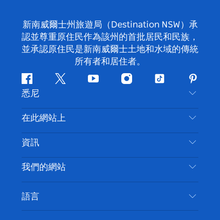
新南威爾士州旅遊局（Destination NSW）承
認並尊重原住民作為該州的首批居民和民族，
並承認原住民是新南威爾士土地和水域的傳統
所有者和居住者。
Facebook
嘰
Youtube
Instagram
抖
Pintere
悉尼
嘰
音
喳
聯絡我們
在此網站上
喳
免責聲明
目的地
資訊
隱私
要做的事情
旅行資訊
Cookie 通知
我們的網站
新南威爾斯州公路旅行
無障礙悉尼
使用條款
VisitNSW.com
活動
語言
列出您的業務
新南威爾士州旅遊局（Destination NSW）企業網
住宿
新南威爾斯的商業
站​