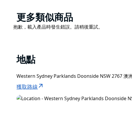
地贈與的達魯格/達魯格部落 (Darug/Dharug tribe
護區內的中心也以他的名字命名。
Product
更多類似商品
您可以看到一個閒聊圈，人們可以在這裡聚在一起，暢
List
著原住民文化；還有當地特有的植物，以及當地藝術家
Product
抱歉，載入產品時發生錯誤。請稍後重試。
List
您會發現原住民歷史無所不在，尤其是在布萊克敦 (Blackt
座花園致力於為布萊克敦居民保存和紀念這段歷史，並
花園毗鄰週邊便利設施以及西悉尼公園的其他有趣景點
地點
鳥的大型池塘。
花園位於杜恩賽德十字街和諾克斯路的拐角處，附近設
德站搭乘753路公車。
Western Sydney Parklands Doonside NSW 2767 澳
獲取路線