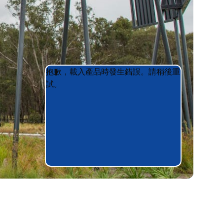
Product
Product
抱歉，載入產品時發生錯誤。請稍後重
List
List
試。