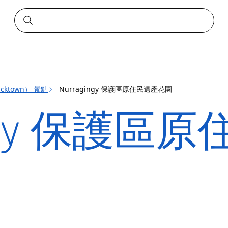
acktown） 景點
Nurragingy 保護區原住民遺產花園
ingy 保護區