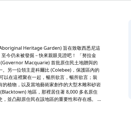
original Heritage Garden) 旨在致敬西悉尼這
放，至今仍未被發掘－快來親眼見證吧！ 「努拉金
(Governor Macquarie) 首批原住民土地贈與的
領主之一。另一位領主是科爾比 (Colebee)，保護區內的
們可以在這裡聚在一起，暢所欲言，暢所欲言；裝
有的植物，以及當地藝術家創作的大型木雕和砂岩
cktown) 地區，那裡居住著 8,000 多名原住
史，並凸顯原住民在該地區的重要性和存在感。 …
original Heritage Garden) 旨在致敬西悉尼這
放，至今仍未被發掘－快來親眼見證吧！
瑞總督 (Governor Macquarie) 首批原住民土