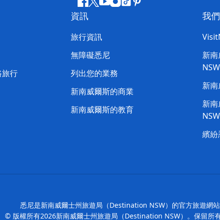
Facebook
嘰
Youtube
Instagram
抖
Pinterest
資訊
我們
嘰
音
喳
旅行資訊
Visi
喳
無障礙悉尼
新南威
NS
路旅行
列出您的業務
新南
新南威爾斯的商業
新南威
新南威爾斯的教育
NS
繽紛
悉尼是新南威爾士州旅遊局（Destination NSW）的官方旅遊網
© 版權所有
2026
新南威爾士州旅遊局（Destination NSW）。保留