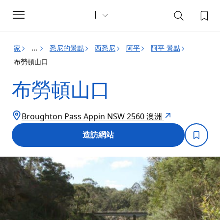
Toggle
navigation
家
悉尼的景點
西悉尼
阿平
阿平 景點
...
布勞頓山口
布勞頓山口
Broughton Pass Appin NSW 2560 澳洲
造訪網站