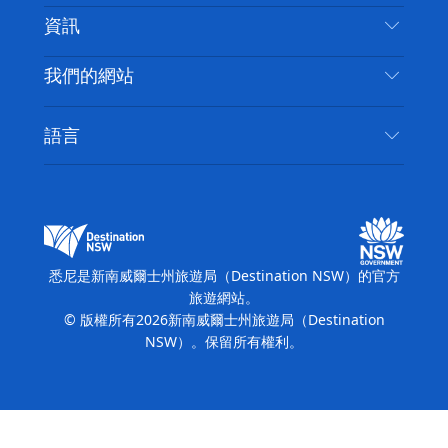
免責聲明
目的地
資訊
隱私
要做的事情
旅行資訊
Cookie 通知
我們的網站
新南威爾斯州公路旅行
無障礙悉尼
使用條款
VisitNSW.com
活動
語言
列出您的業務
新南威爾士州旅遊局（Destination NSW）企業網
住宿
新南威爾斯的商業
站​
新南威爾斯的教育
新南威爾士州商務活動
新南威爾士州旅遊局（Destination NSW）媒體中
悉尼是新南威爾士州旅遊局（Destination NSW）的官方
心
旅遊網站。
繽紛悉尼燈光音樂節
© 版權所有
2026
新南威爾士州旅遊局（Destination
NSW）。保留所有權利。