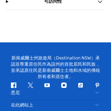
可訪問性
新南威爾士州旅遊局（Destination NSW）承
認並尊重原住民作為該州的首批居民和民族，
並承認原住民是新南威爾士土地和水域的傳統
所有者和居住者。
Facebook
嘰
Youtube
Instagram
抖
Pintere
悉尼
嘰
音
喳
聯絡我們
在此網站上
喳