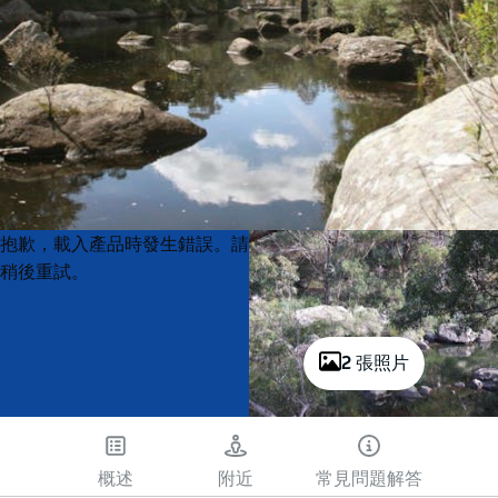
Product
Product
抱歉，載入產品時發生錯誤。請
List
List
稍後重試。
2 張照片
概述
附近
常見問題解答