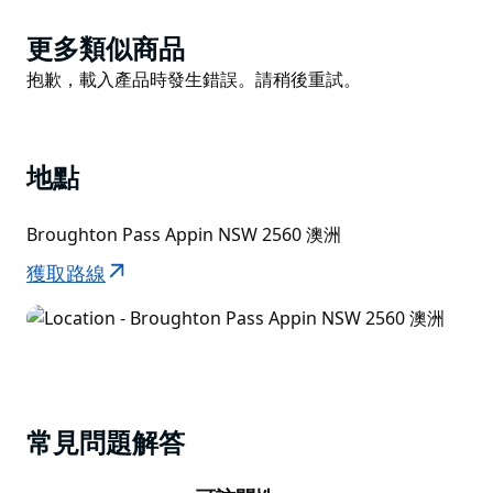
由於堰區是雪梨集水區的禁區，因此無法進入，不過您可
以開車穿過布勞頓山口。
Product
更多類似商品
List
Product
抱歉，載入產品時發生錯誤。請稍後重試。
List
地點
Broughton Pass Appin NSW 2560 澳洲
獲取路線
常見問題解答