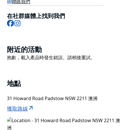
聯絡我們
均配有空調、可收看 Foxtel 頻道的平面電視、無線網
絡，並可輕鬆使用共用浴室、洗衣房和廚房設施。
在社群媒體上找到我們
Facebook
Instagram
Product
附近的活動
List
Product
抱歉，載入產品時發生錯誤。請稍後重試。
List
地點
31 Howard Road Padstow NSW 2211 澳洲
獲取路線