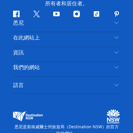
所有者和居住者。
Facebook
嘰
Youtube
Instagram
抖
Pintere
悉尼
嘰
音
喳
聯絡我們
在此網站上
喳
免責聲明
目的地
資訊
隱私
要做的事情
旅行資訊
Cookie 通知
我們的網站
新南威爾斯州公路旅行
無障礙悉尼
使用條款
VisitNSW.com
活動
語言
列出您的業務
新南威爾士州旅遊局（Destination NSW）企業網
住宿
新南威爾斯的商業
站​
新南威爾斯的教育
新南威爾士州商務活動
新南威爾士州旅遊局（Destination NSW）媒體中
悉尼是新南威爾士州旅遊局（Destination NSW）的官方
心