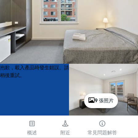
Product
Product
抱歉，載入產品時發生錯誤。請
List
List
稍後重試。
9 張照片
概述
附近
常見問題解答