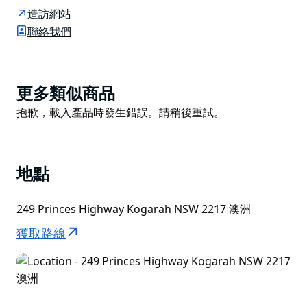
場擁有最先進的 Tahoma Couch 比賽場地，能夠無縫管
造訪網站
理連續舉辦的賽事。
聯絡我們
體育場提供 2,000 個企業座位、四間更衣室和三個多功能
活動空間。每個活動空間都經過精心設計，最大限度地利
用自然光，並能適應任何風格的活動。
Product
更多類似商品
體育場位置便利，距離雪梨機場僅短暫車程，可欣賞植物
List
Product
抱歉，載入產品時發生錯誤。請稍後重試。
灣的壯麗景色，距離卡爾頓火車站僅幾步之遙。
List
地點
249 Princes Highway Kogarah NSW 2217 澳洲
獲取路線