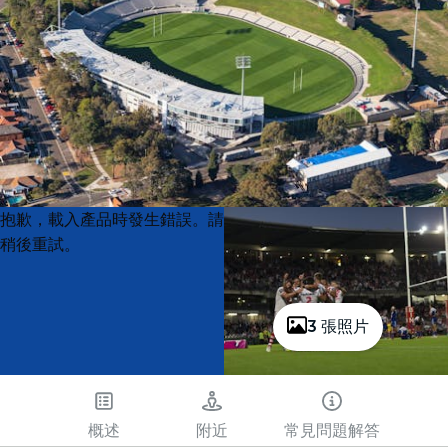
Product
Product
抱歉，載入產品時發生錯誤。請
List
List
稍後重試。
3 張照片
概述
附近
常見問題解答