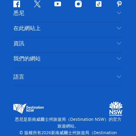
Facebook
嘰
Youtube
Instagram
抖
Pintere
悉尼
嘰
音
喳
聯絡我們
在此網站上
喳
免責聲明
目的地
資訊
隱私
要做的事情
旅行資訊
Cookie 通知
我們的網站
新南威爾斯州公路旅行
無障礙悉尼
使用條款
VisitNSW.com
活動
語言
列出您的業務
新南威爾士州旅遊局（Destination NSW）企業網
住宿
新南威爾斯的商業
站​
新南威爾斯的教育
新南威爾士州商務活動
新南威爾士州旅遊局（Destination NSW）媒體中
悉尼是新南威爾士州旅遊局（Destination NSW）的官方
心
旅遊網站。
繽紛悉尼燈光音樂節
© 版權所有
2026
新南威爾士州旅遊局（Destination