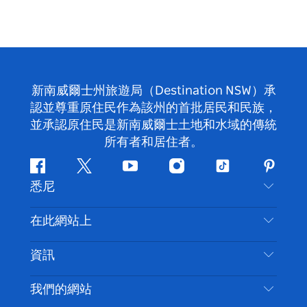
新南威爾士州旅遊局（Destination NSW）承
認並尊重原住民作為該州的首批居民和民族，
並承認原住民是新南威爾士土地和水域的傳統
所有者和居住者。
Facebook
嘰
Youtube
Instagram
抖
Pintere
悉尼
嘰
音
喳
聯絡我們
在此網站上
喳
免責聲明
目的地
資訊
隱私
要做的事情
旅行資訊
Cookie 通知
我們的網站
新南威爾斯州公路旅行