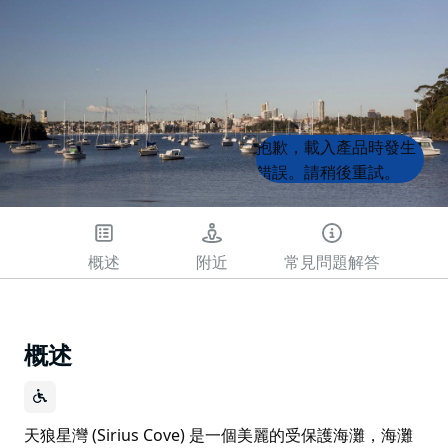
Product
Product
抱歉，載入產品時發生
List
List
錯誤。請稍後重試。
概述
附近
常見問題解答
概述
天狼星灣 (Sirius Cove) 是一個美麗的受保護海灘，海灘