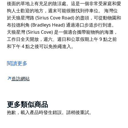
後面的草地上有充足的陰涼處。這是一個非常受家庭和愛
狗人士歡迎的地方，週末可能很難找到停車位。 海灣位
於天狼星灣路 (Sirius Cove Road) 的盡頭，可從動物園和
布拉德利角 (Bradleys Head) 通過港口步道步行到達。
天狼星灣 (Sirius Cove) 是一個適合攜帶寵物狗的海灘，
工作日全天開放，週六、週日和公眾假期上午 9 點之前
和下午 4 點之後可以免拴繩進入。
天狼星灣 (Sirius Cove) 是一個美麗的受保護海灘，海灘
後面的草地上有充足的陰涼處。這是一個非常受家庭和愛
閱讀更多
狗人士歡迎的地方，週末可能很難找到停車位。
海灣位於天狼星灣路 (Sirius Cove Road) 的盡頭，可從動
造訪網站
物園和布拉德利角 (Bradleys Head) 通過港口步道步行到
達。
天狼星灣 (Sirius Cove) 是一個適合攜帶寵物狗的海灘，
Product
更多類似商品
工作日全天開放，週六、週日和公眾假期上午 9 點之前
List
Product
抱歉，載入產品時發生錯誤。請稍後重試。
和下午 4 點之後可以免拴繩進入。
List