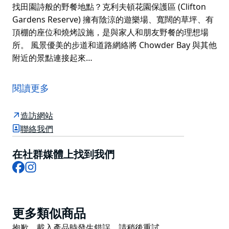
找田園詩般的野餐地點？克利夫頓花園保護區 (Clifton
Gardens Reserve) 擁有陰涼的遊樂場、寬闊的草坪、有
頂棚的座位和燒烤設施，是與家人和朋友野餐的理想場
所。 風景優美的步道和道路網絡將 Chowder Bay 與其他
附近的景點連接起來…
喬德灣 (Chowder Bay) 位於雪梨港 (Sydney Harbour)
畔，是莫斯曼 (Mosman) 海岬公園 (Headland Park) 的
閱讀更多
一部分，這裡是博羅格加爾人的故鄉。這處海濱度假勝地
因其毗鄰水域、風景優美的步道以及 Ripples Chowder
造訪網站
Bay、L'Heritage 和 Cafe La Mer 等迷人餐廳而備受歡
聯絡我們
迎。
遊客可以在喬德灣 (Chowder Bay) 潛水或浮潛，與當地
在社群媒體上找到我們
Facebook
Instagram
海洋生物近距離接觸，或前往附近克利夫頓花園 (Clifton
Gardens) 的網狀沙灘暢遊一番。如果您更喜歡在水面上
活動，可以沿著風景如畫的海濱劃皮划艇。切記，一定要
留意企鵝、海豹和鯨魚的蹤跡。
Product
更多類似商品
想在海港尋找田園詩般的野餐地點？克利夫頓花園保護區
List
Product
抱歉，載入產品時發生錯誤。請稍後重試。