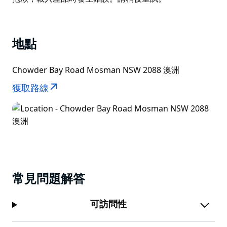
(Clifton Gardens Reserve) 擁有陰涼的遊樂場、寬闊的
List
草坪、有頂棚的座位和燒烤設施，是與家人和朋友野餐的
理想場所。
地點
風景優美的步道和道路網絡將 Chowder Bay 與其他附近
的景點連接起來，包括構成 Headland Park 的鄰近區域
Chowder Bay Road Mosman NSW 2088 澳洲
- Georges Heights 和 Middle Head。
獲取路線
常見問題解答
可訪問性