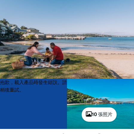
Product
Product
抱歉，載入產品時發生錯誤。請
List
List
稍後重試。
10 張照片