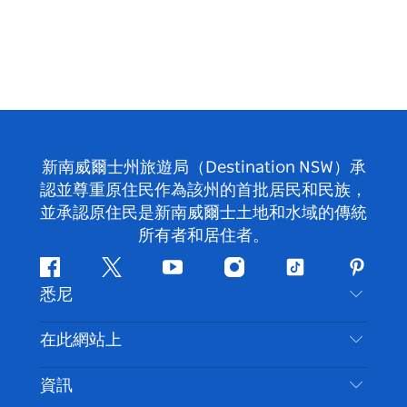
新南威爾士州旅遊局（Destination NSW）承
認並尊重原住民作為該州的首批居民和民族，
並承認原住民是新南威爾士土地和水域的傳統
所有者和居住者。
Facebook
嘰
Youtube
Instagram
抖
Pintere
悉尼
嘰
音
喳
聯絡我們
在此網站上
喳
免責聲明
目的地
資訊
隱私