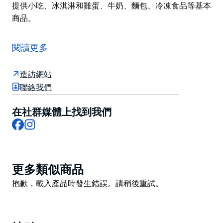
提供小吃、冰淇淋和雞蛋、牛奶、麵包、冷凍食品等基本
商品。
Berowra Waters Boat Hire 為擁有或沒有船舶執照的人
提供燒烤船、船隻、快艇和皮划艇出租服務。
閱讀更多
船隻和皮划艇租賃包括所有安全設備，包括船內褲和支撐
裝置。
造訪網站
聯絡我們
這裡還可以租用 Boab 船，擁有船隻許可證的人可以租用
更強大的船隻去釣魚、滑水和漂流，或者探索貝羅拉河
在社群媒體上找到我們
(Berowra Creek) 以外的更遠的地方。
Facebook
Instagram
船隻租賃店提供一系列釣具，包括魚餌和冰以及一般雜
貨。
有一家瓶裝商店，提供各種啤酒、葡萄酒和烈酒，還有一
Product
更多類似商品
家雜貨店，提供小吃、冰淇淋和雞蛋、牛奶、麵包、冷凍
List
Product
抱歉，載入產品時發生錯誤。請稍後重試。
食品等基本商品。
List