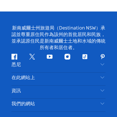
新南威爾士州旅遊局（Destination NSW）承
認並尊重原住民作為該州的首批居民和民族，
並承認原住民是新南威爾士土地和水域的傳統
所有者和居住者。
Facebook
嘰
Youtube
Instagram
抖
Pintere
悉尼
嘰
音
喳
聯絡我們
在此網站上
喳
免責聲明
目的地
資訊
隱私
要做的事情
旅行資訊
Cookie 通知
我們的網站
新南威爾斯州公路旅行
無障礙悉尼
使用條款
VisitNSW.com