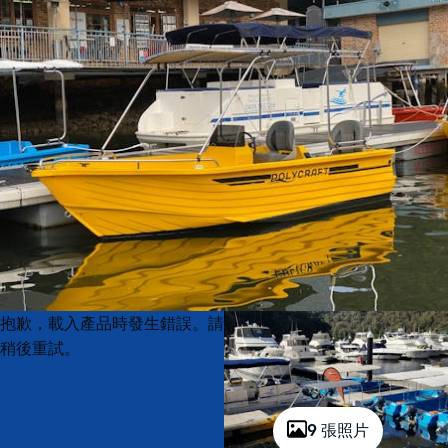
Product
Product
抱歉，載入產品時發生錯誤。請
List
List
稍後重試。
9 張照片