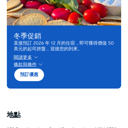
冬季促銷
直接預訂 2026 年 12 月的住宿，即可獲得價值 50
美元的起司拼盤，迎接您的到來。
閱讀更多
條款與條件
*條款及細則：
預訂優惠
- 僅限直接預訂。
- 每次預訂限用一張優惠券。
- 有效期限為2026年6月1日至2026年8月31日。
地點
- 不可與其他優惠同時使用。
- 視供應情況而定。