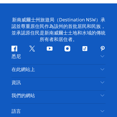
新南威爾士州旅遊局（Destination NSW）承
認並尊重原住民作為該州的首批居民和民族，
並承認原住民是新南威爾士土地和水域的傳統
所有者和居住者。
Facebook
嘰
Youtube
Instagram
抖
Pintere
悉尼
嘰
音
喳
聯絡我們
在此網站上
喳
免責聲明
目的地
資訊
隱私
要做的事情
旅行資訊
Cookie 通知
我們的網站
新南威爾斯州公路旅行
無障礙悉尼
使用條款
VisitNSW.com
活動
語言
列出您的業務
新南威爾士州旅遊局（Destination NSW）企業網