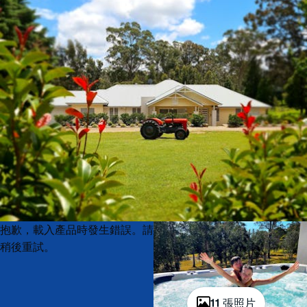
Product
Product
抱歉，載入產品時發生錯誤。請
List
List
稍後重試。
11 張照片