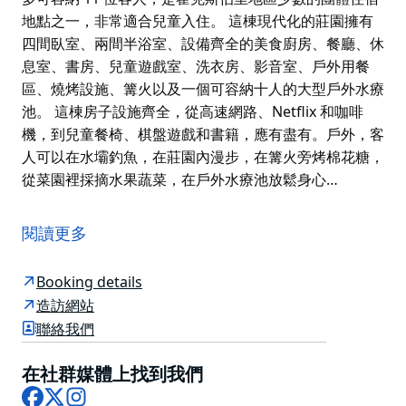
地點之一，非常適合兒童入住。 這棟現代化的莊園擁有
四間臥室、兩間半浴室、設備齊全的美食廚房、餐廳、休
息室、書房、兒童遊戲室、洗衣房、影音室、戶外用餐
區、燒烤設施、篝火以及一個可容納十人的大型戶外水療
池。 這棟房子設施齊全，從高速網路、Netflix 和咖啡
機，到兒童餐椅、棋盤遊戲和書籍，應有盡有。戶外，客
人可以在水壩釣魚，在莊園內漫步，在篝火旁烤棉花糖，
從菜園裡採摘水果蔬菜，在戶外水療池放鬆身心…
迪多之家 (Dido's Place) 是位於東庫拉容 (East
Kurrajong) 的私人專屬度假屋，距離雪梨僅 90 分鐘車
閱讀更多
程，是通往藍山 (Blue Mountains) 的門戶。
您可以前往附近的果園採摘水果，在霍克斯伯里河
Booking details
(Hawkesbury River) 垂釣，騎馬，叢林徒步，或者在俯
造訪網站
瞰九英畝靜謐叢林的大型戶外水療池中放鬆身心。
聯絡我們
這裡是大家庭、兩個家庭以及當地婚禮賓客週末度假的理
在社群媒體上找到我們
想選擇。迪多之家最多可容納 11 位客人，是霍克斯伯里
Facebook
X
Instagram
地區少數的團體住宿地點之一，非常適合兒童入住。