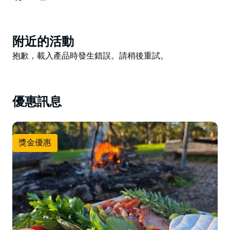
這棟現代化的莊園擁有四間臥室、兩間半浴室、設備齊全
的美食廚房、餐廳、休息室、書房、兒童遊戲室、洗衣
Product
房、影音室、戶外用餐區、燒烤設施、篝火以及一個可容
附近的活動
List
納十人的大型戶外水療池。
Product
抱歉，載入產品時發生錯誤。請稍後重試。
List
這棟房子設施齊全，從高速網路、Netflix 和咖啡機，到
兒童餐椅、棋盤遊戲和書籍，應有盡有。戶外，客人可以
在水壩釣魚，在莊園內漫步，在篝火旁烤棉花糖，從菜園
優惠訊息
裡採摘水果蔬菜，在戶外水療池放鬆身心，在大型蹦床上
盡情跳躍，在水上樂園裡嬉戲玩耍，還可以體驗射箭、戶
外板球、足式高爾夫等等！
獎金優惠
想慶祝特別的日子嗎？例如生日或婚禮？他們非常樂意為
您打造難忘的住宿體驗，請務必提前告知。