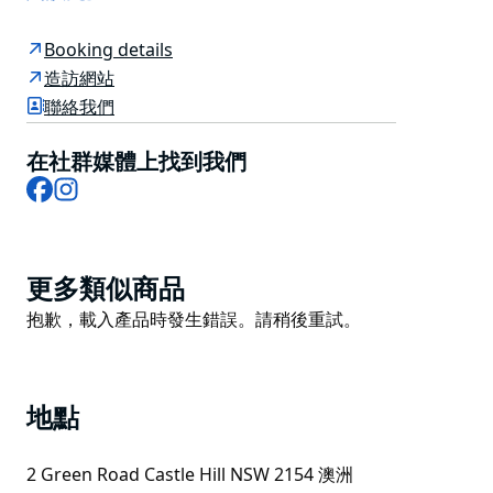
物館標準建造，設有開放式庫房，公眾可參觀面積達
3000平方米的大型藏品庫房，該庫房專門存放博物館的
Booking details
交通工具藏品。
造訪網站
館內還建造了南半球最大的全景攝影系統之一，可承載重
聯絡我們
達4噸的藏品，並支援藏品的持續數位化工作。新館將為
公眾提供教育計畫、研討會、講座、展覽和其他公共活
在社群媒體上找到我們
動，同時也將為學術研究人員、科學家和產業合作夥伴提
Facebook
Instagram
供工作空間。
卡斯爾山動力博物館毗鄰博物館探索中心，兩館均在每個
週末免費向公眾開放。
Product
更多類似商品
List
Product
抱歉，載入產品時發生錯誤。請稍後重試。
List
地點
2 Green Road Castle Hill NSW 2154 澳洲