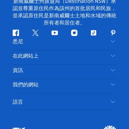
新南威爾士州旅遊局（Destination NSW）承
認並尊重原住民作為該州的首批居民和民族，
並承認原住民是新南威爾士土地和水域的傳統
所有者和居住者。
Facebook
嘰
Youtube
Instagram
抖
Pintere
悉尼
嘰
音
喳
聯絡我們
在此網站上
喳
免責聲明
目的地
資訊
隱私
要做的事情
旅行資訊
Cookie 通知
我們的網站
新南威爾斯州公路旅行
無障礙悉尼
使用條款
VisitNSW.com
活動
語言
列出您的業務
新南威爾士州旅遊局（Destination NSW）企業網
住宿
新南威爾斯的商業
站​
新南威爾斯的教育
新南威爾士州商務活動