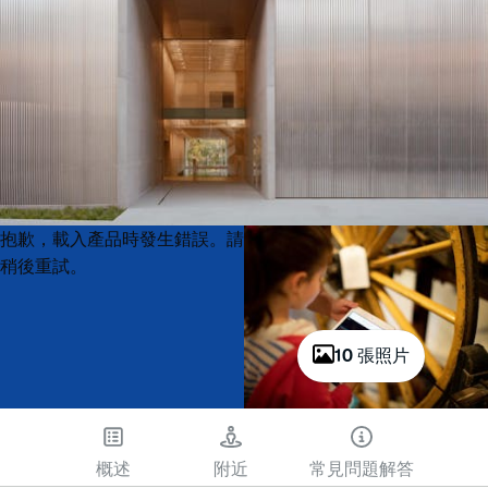
Product
Product
抱歉，載入產品時發生錯誤。請
List
List
稍後重試。
10 張照片
概述
附近
常見問題解答