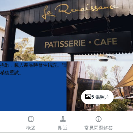
Product
Product
抱歉，載入產品時發生錯誤。請
List
List
稍後重試。
5 張照片
概述
附近
常見問題解答