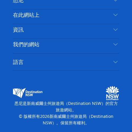
悉尼
嘰
音
喳
聯絡我們
在此網站上
喳
免責聲明
目的地
資訊
隱私
要做的事情
旅行資訊
Cookie 通知
我們的網站
新南威爾斯州公路旅行
無障礙悉尼
使用條款
VisitNSW.com
活動
語言
列出您的業務
新南威爾士州旅遊局（Destination NSW）企業網
住宿
新南威爾斯的商業
站​
新南威爾斯的教育
新南威爾士州商務活動
新南威爾士州旅遊局（Destination NSW）媒體中
悉尼是新南威爾士州旅遊局（Destination NSW）的官方
心
旅遊網站。
繽紛悉尼燈光音樂節
© 版權所有
2026
新南威爾士州旅遊局（Destination
NSW）。保留所有權利。