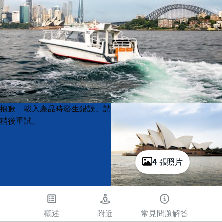
Product
Product
抱歉，載入產品時發生錯誤。請
List
List
稍後重試。
4 張照片
概述
附近
常見問題解答