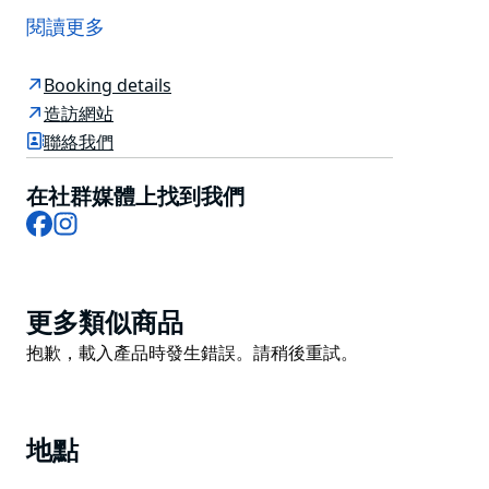
們是悉尼港地區最實惠的水上計程車服務。水上計程車提
閱讀更多
供一系列體驗，從海港隨上隨下服務和浪漫用餐體驗，到
VIVID Sydney 燈光秀巡遊、Scattering Ashes、悉尼海
Booking details
港巡遊或船隻換乘。我們相信所有雪梨水上計程車都應該
造訪網站
是安全且令人愉快的。
聯絡我們
提供可預訂的交通服務，前往雪梨港您可能錯過的所有渡
輪碼頭、私人碼頭、遊艇碼頭、公共浮橋和船隻。
在社群媒體上找到我們
Facebook
Instagram
無論您是單獨旅行還是與較大的團體一起旅行，他們的全
天候線上水上計程車預訂系統都可以為您提供最便宜的價
格。
Product
提供私人接送服務，並已獲得澳洲海事安全局的批准。
更多類似商品
List
White Water Taxi 配備藍牙環繞音響系統，歡迎客人自
Product
抱歉，載入產品時發生錯誤。請稍後重試。
備飲料。此外，整個過程還會提供評論。
List
地點