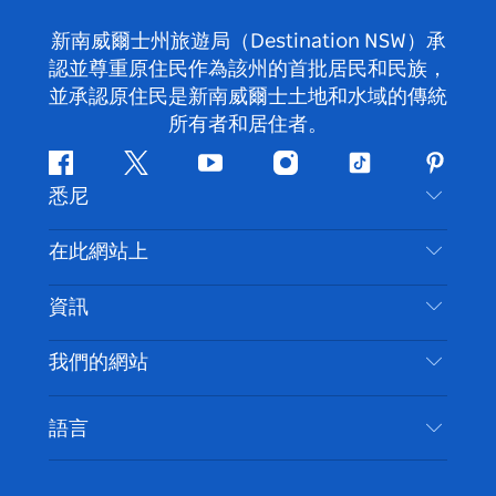
新南威爾士州旅遊局（Destination NSW）承
認並尊重原住民作為該州的首批居民和民族，
並承認原住民是新南威爾士土地和水域的傳統
所有者和居住者。
Facebook
嘰
Youtube
Instagram
抖
Pintere
悉尼
嘰
音
喳
聯絡我們
在此網站上
喳
免責聲明
目的地
資訊
隱私
要做的事情
旅行資訊
Cookie 通知
我們的網站
新南威爾斯州公路旅行
無障礙悉尼
使用條款
VisitNSW.com
活動
語言
列出您的業務
新南威爾士州旅遊局（Destination NSW）企業網
住宿
新南威爾斯的商業
站​