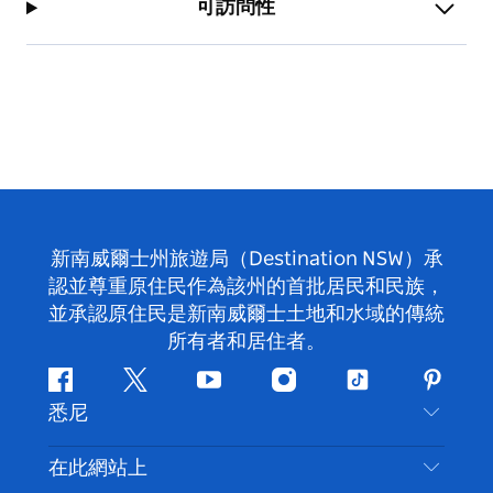
可訪問性
新南威爾士州旅遊局（Destination NSW）承
認並尊重原住民作為該州的首批居民和民族，
並承認原住民是新南威爾士土地和水域的傳統
所有者和居住者。
Facebook
嘰
Youtube
Instagram
抖
Pintere
悉尼
嘰
音
喳
聯絡我們
在此網站上
喳