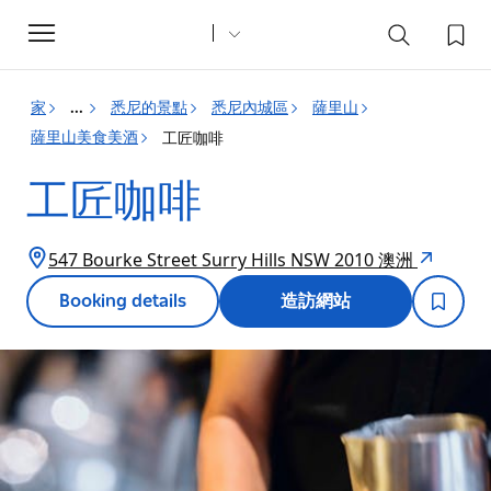
Toggle
navigation
家
悉尼的景點
悉尼內城區
薩里山
...
薩里山美食美酒
工匠咖啡
工匠咖啡
547 Bourke Street Surry Hills NSW 2010 澳洲
Booking details
造訪網站