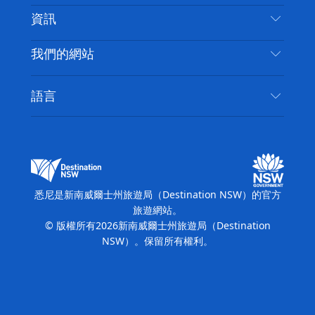
免責聲明
目的地
資訊
隱私
要做的事情
旅行資訊
Cookie 通知
我們的網站
新南威爾斯州公路旅行
無障礙悉尼
使用條款
VisitNSW.com
活動
語言
列出您的業務
新南威爾士州旅遊局（Destination NSW）企業網
住宿
新南威爾斯的商業
站​
新南威爾斯的教育
新南威爾士州商務活動
新南威爾士州旅遊局（Destination NSW）媒體中
悉尼是新南威爾士州旅遊局（Destination NSW）的官方
心
旅遊網站。
繽紛悉尼燈光音樂節
© 版權所有
2026
新南威爾士州旅遊局（Destination
NSW）。保留所有權利。