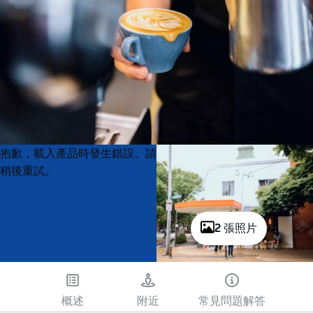
Product
Product
抱歉，載入產品時發生錯誤。請
List
List
稍後重試。
2 張照片
概述
附近
常見問題解答