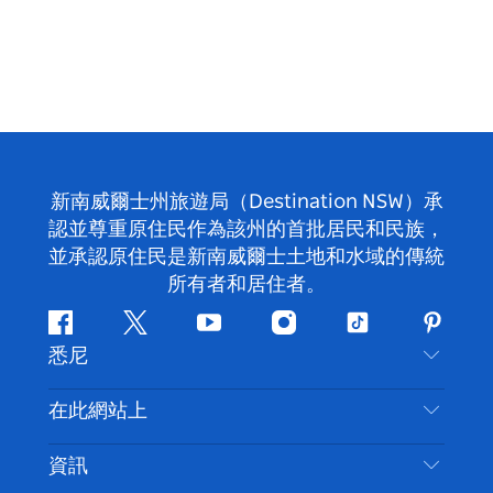
新南威爾士州旅遊局（Destination NSW）承
認並尊重原住民作為該州的首批居民和民族，
並承認原住民是新南威爾士土地和水域的傳統
所有者和居住者。
Facebook
嘰
Youtube
Instagram
抖
Pintere
悉尼
嘰
音
喳
聯絡我們
在此網站上
喳
免責聲明
目的地
資訊
隱私