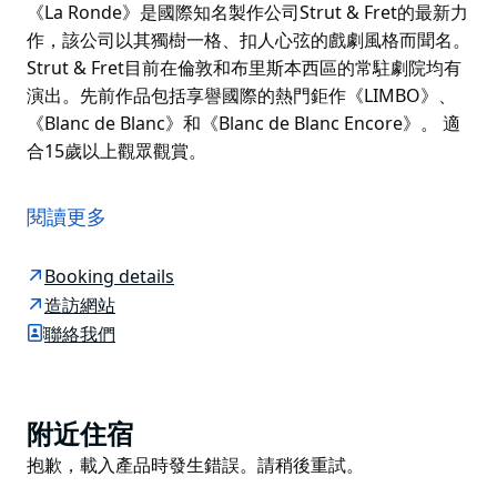
《La Ronde》是國際知名製作公司Strut & Fret的最新力
作，該公司以其獨樹一格、扣人心弦的戲劇風格而聞名。
Strut & Fret目前在倫敦和布里斯本西區的常駐劇院均有
演出。先前作品包括享譽國際的熱門鉅作《LIMBO》、
《Blanc de Blanc》和《Blanc de Blanc Encore》。 適
合15歲以上觀眾觀賞。
融合了精緻、優雅與非凡，以及奇特與令人愉悅的全新演
出－《La Ronde》。
閱讀更多
今年阿德雷德藝穗節的首演季便斬獲14條五星好評，
《La Ronde》勢必將驚艷雪梨觀眾。
Booking details
造訪網站
《La Ronde》匯集了許多來自歐洲和美國的馬戲團奇
聯絡我們
才，為您帶來一場精彩的視聽盛宴。其中包括令人瞠目結
舌、頭暈目眩的空中飛人；身手矯健、堪比漫威超級英雄
的鋼管舞表演者；以及一位活力四射、深受歐洲歌舞表演
界喜愛的明星，她的表演總能精準地把握觀眾的喜好。
Product
附近住宿
List
《La Ronde》是國際知名製作公司Strut & Fret的最新力
Product
抱歉，載入產品時發生錯誤。請稍後重試。
作，該公司以其獨樹一格、扣人心弦的戲劇風格而聞名。
List