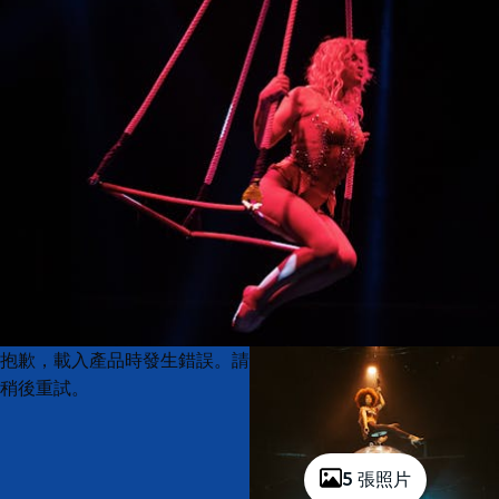
Product
Product
抱歉，載入產品時發生錯誤。請
List
List
稍後重試。
5 張照片