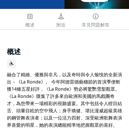
概述
附近
常見問題解答
概述
融合了精緻、優雅與非凡，以及奇特與令人愉悅的全新演
出－《La Ronde》。 今年阿德雷德藝穗節的首演季便斬
獲14條五星好評，《La Ronde》勢必將驚艷雪梨觀眾。
《La Ronde》匯集了許多來自歐洲和美國的馬戲團奇
才，為您帶來一場精彩的視聽盛宴。其中包括令人瞠目結
舌、頭暈目眩的空中飛人；身手矯健、堪比漫威超級英雄
的鋼管舞表演者；以及一位活力四射、深受歐洲歌舞表演
界喜愛的明星，她的表演總能精準地把握觀眾的喜好。