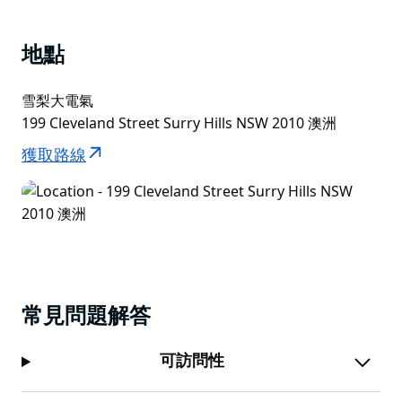
Strut & Fret目前在倫敦和布里斯本西區的常駐劇院均有
演出。先前作品包括享譽國際的熱門鉅作《LIMBO》、
地點
《Blanc de Blanc》和《Blanc de Blanc Encore》。
適合15歲以上觀眾觀賞。
雪梨大電氣
199 Cleveland Street Surry Hills NSW 2010 澳洲
獲取路線
常見問題解答
可訪問性