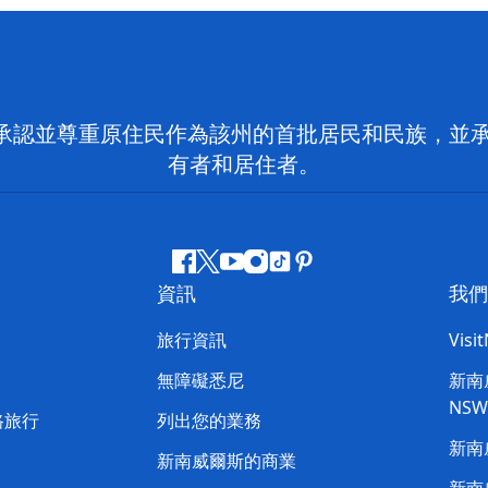
 NSW）承認並尊重原住民作為該州的首批居民和民族
有者和居住者。
Facebook
嘰
Youtube
Instagram
抖
Pinterest
資訊
我們
嘰
音
喳
旅行資訊
Visi
喳
無障礙悉尼
新南威
NS
路旅行
列出您的業務
新南
新南威爾斯的商業