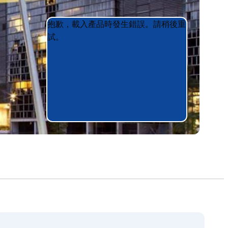
Product
Product
抱歉，載入產品時發生錯誤。請稍後重
List
List
試。