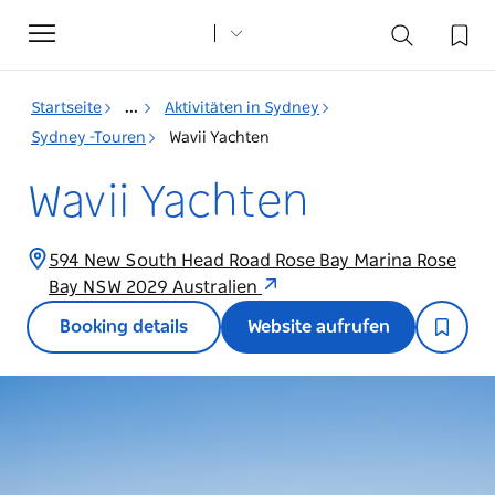
Toggle
navigation
Startseite
...
Aktivitäten in Sydney
Sydney -Touren
Wavii Yachten
Wavii Yachten
594 New South Head Road Rose Bay Marina Rose
Bay NSW 2029 Australien
Booking details
Website aufrufen