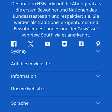
Destination NSW erkennt die Aboriginal als
die ersten Bewohner und Nationen des
Bundesstaates an und respektiert sie. Sie
werden als traditionelle Eigentümer und
Bewohner des Landes und der Gewässer
von New South Wales anerkannt.
Facebook
Twitter
YouTube
Instagram
TikTok
Pintere
Sydney
Kontaktieren Sie uns
Auf dieser Website
Haftungsausschluss
Reiseziele
Information
Datenschutz
Aktivitäten
Reiseinformationen
Unsere Websites
Cookie Notice
Roadtrips in New South Wales
Barrierefreies Sydney
Nutzungsbedingungen
VisitNSW.com
Veranstaltungen
Sprache
Tragen Sie Ihr Unternehmen ein
Destination NSW Corporate
Unterkunft