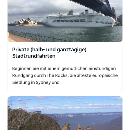
pulsierende, multikulturelle Stadt Sydney von heute
geformt haben.
Dieses intensive Erlebnis ist die perfekte Einführung
in Sydney und vereint Geschichte, Kultur, Kulinarik
und spektakuläre Ausblicke auf den Hafen zu einer
unvergesslichen Reise.
Private (halb- und ganztägige)
Stadtrundfahrten
Beginnen Sie mit einem gemütlichen einstündigen
Rundgang durch The Rocks, die älteste europäische
Siedlung in Sydney und…