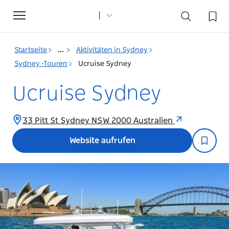
Toggle
navigation
Startseite
...
Aktivitäten in Sydney
Sydney -Touren
Ucruise Sydney
Ucruise Sydney
33 Pitt St Sydney NSW 2000 Australien
Website aufrufen