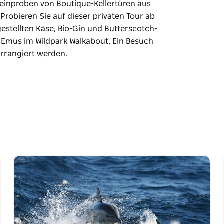
Weinproben von Boutique-Kellertüren aus
 Probieren Sie auf dieser privaten Tour ab
stellten Käse, Bio-Gin und Butterscotch-
mus im Wildpark Walkabout. Ein Besuch
arrangiert werden.
Weinproben von Boutique-Kellertüren aus
 Probieren Sie auf dieser privaten Tour ab
stellten Käse, Bio-Gin und Butterscotch-
mus im Wildpark Walkabout. Ein Besuch
arrangiert werden.