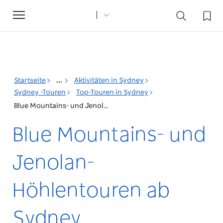
Toggle
navigation
Startseite
...
Aktivitäten in Sydney
Sydney -Touren
Top-Touren in Sydney
Blue Mountains- und Jenolan-Höhlentouren ab Sydney
Blue Mountains- und
Jenolan-
Höhlentouren ab
Sydney