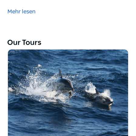
Nehmen Sie an dieser Tagestour durch Sydney teil
und erkunden Sie eine der spektakulärsten
Mehr lesen
Höhlenformationen der Welt. Jenolan-Höhlen. Eine
versteckte Schönheit westlich von Sydney, vorbei an
den weltberühmten Blue Mountains. Der Blue Lake
bei den Jenolan Caves ist der einzige Ort, an dem
Our Tours
Platypus in den Sommermonaten in seinem
Lebensraum zu sehen ist. Diese Sydney-Tour
besucht die Blue Mountains und bietet unterwegs
faszinierende Ausblicke.