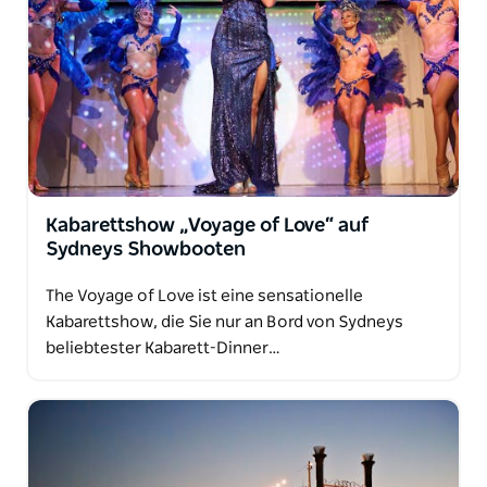
Sydney bietet Sydney Showboats auch
Kreuzfahrten für besondere Veranstaltungen und
Anlässe wie eine Mittagskreuzfahrt am
Weihnachtstag, Kreuzfahrten mit Feuerwerk an
Silvester, Kreuzfahrten am Australia Day und Vivid
Sydney-Kreuzfahrten. Das Boot dient auch als
charmanter Veranstaltungsort für Veranstaltungen
wie Hochzeiten und Konferenzen.
Kabarettshow „Voyage of Love“ auf
Sydneys Showbooten
The Voyage of Love ist eine sensationelle
Kabarettshow, die Sie nur an Bord von Sydneys
beliebtester Kabarett-Dinner…