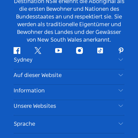
Destination NSW erkennt die Aboriginal als
die ersten Bewohner und Nationen des
Bundesstaates an und respektiert sie. Sie
werden als traditionelle Eigentümer und
Bewohner des Landes und der Gewässer
von New South Wales anerkannt.
Facebook
Twitter
YouTube
Instagram
TikTok
Pintere
Sydney
Kontaktieren Sie uns
Auf dieser Website
Haftungsausschluss
Reiseziele
Information
Datenschutz
Aktivitäten
Reiseinformationen
Unsere Websites
Cookie Notice
Roadtrips in New South Wales
Barrierefreies Sydney
Nutzungsbedingungen
VisitNSW.com
Veranstaltungen
Sprache
Tragen Sie Ihr Unternehmen ein
Destination NSW Corporate
Unterkunft
Unternehmen in NSW