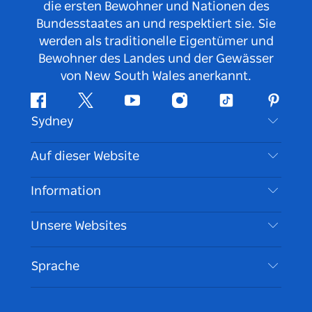
die ersten Bewohner und Nationen des
Bundesstaates an und respektiert sie. Sie
werden als traditionelle Eigentümer und
Bewohner des Landes und der Gewässer
von New South Wales anerkannt.
Facebook
Twitter
YouTube
Instagram
TikTok
Pintere
Sydney
Kontaktieren Sie uns
Auf dieser Website
Haftungsausschluss
Reiseziele
Information
Datenschutz
Aktivitäten
Reiseinformationen
Unsere Websites
Cookie Notice
Roadtrips in New South Wales
Barrierefreies Sydney
Nutzungsbedingungen
VisitNSW.com
Veranstaltungen
Sprache
Tragen Sie Ihr Unternehmen ein
Destination NSW Corporate
Unterkunft
Unternehmen in NSW
Geschäftsveranstaltungen in New South Wales