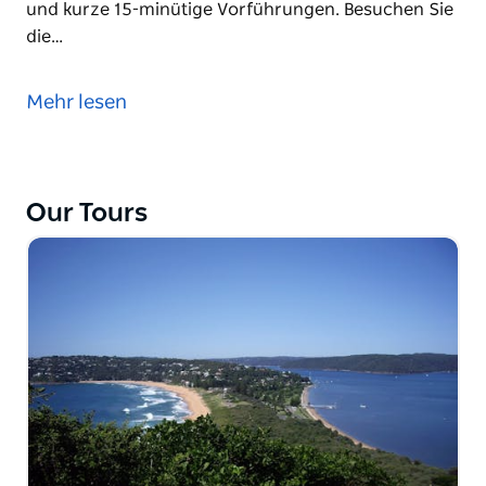
und kurze 15-minütige Vorführungen. Besuchen Sie
die…
Fahren Sie nach Norden, vorbei am Hawkesbury
River, zum Ku-Ring-Gai-Nationalpark. Stoppen Sie in
Mehr lesen
der Nähe von Gosford, um eine Felszeichnung der
Aborigines zu besichtigen. Nach einem kurzen
Besuch der Mount Penang Gardens (je nach Zeit
und Wetter) erreichen Sie den Australian Reptile
Our Tours
Park, der für Zucht, Forschung und Giftextraktion
berühmt ist. Genießen Sie ein praktisches Erlebnis
und kurze 15-minütige Vorführungen. Besuchen Sie
die Ausstellung Spider World und das Reptile House.
Streicheln und füttern Sie die Kängurus, die frei
herumlaufen, und streicheln Sie einen Koala
(Fototermin inbegriffen). Kurze Buschwanderungen
führen Sie an Vogelgehegen vorbei und durch den
australischen Busch.
Ein Barbecue-Mittagessen ist in der Tour enthalten.