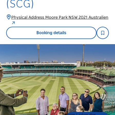
(SCG)
Physical Address Moore Park NSW 2021 Australien
Booking details
Product
Product
Beim Laden der