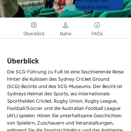
List
List
Produkte ist ein
Fehler aufgetreten.
Bitte versuchen Sie es
später noch einmal.
Überblick
Nahe
FAQs
Überblick
Die SCG-Führung zu Fuß ist eine faszinierende Reise
hinter die Kulissen des Sydney Cricket Ground
(SCG)-Bezirks und des SCG-Museums. Der Bezirk ist
Sydneys Heimat des Sports, wo internationale
Sporthelden Cricket, Rugby Union, Rugby League,
Football/Soccer und die Australian Football League
(AFL) spielen. Hören Sie unterhaltsame Geschichten
von Spielern, Zuschauern und Veranstaltungen,
während Sie die Sportarchitektur und das Ambiente