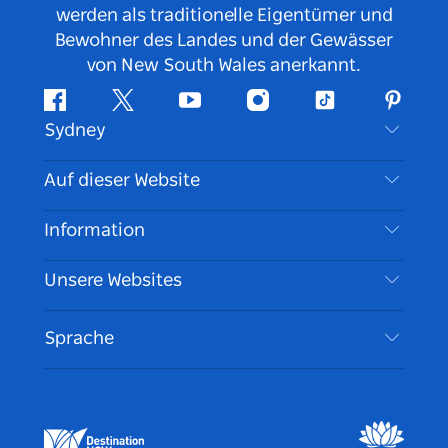
werden als traditionelle Eigentümer und
Bewohner des Landes und der Gewässer
von New South Wales anerkannt.
Facebook
Twitter
YouTube
Instagram
TikTok
Pintere
Sydney
Kontaktieren Sie uns
Auf dieser Website
Haftungsausschluss
Reiseziele
Information
Datenschutz
Aktivitäten
Reiseinformationen
Unsere Websites
Cookie Notice
Roadtrips in New South Wales
Barrierefreies Sydney
Nutzungsbedingungen
VisitNSW.com
Veranstaltungen
Sprache
Tragen Sie Ihr Unternehmen ein
Destination NSW Corporate
Unterkunft
Unternehmen in NSW
Geschäftsveranstaltungen in New South Wales
Bildung in New South Wales
Destination NSW Medienzentrum