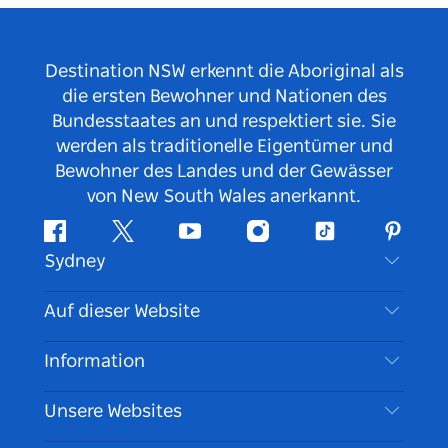
Destination NSW erkennt die Aboriginal als
die ersten Bewohner und Nationen des
Bundesstaates an und respektiert sie. Sie
werden als traditionelle Eigentümer und
Bewohner des Landes und der Gewässer
von New South Wales anerkannt.
Facebook
Twitter
YouTube
Instagram
TikTok
Pintere
Sydney
Kontaktieren Sie uns
Auf dieser Website
Haftungsausschluss
Reiseziele
Information
Datenschutz
Aktivitäten
Reiseinformationen
Unsere Websites
Cookie Notice
Roadtrips in New South Wales
Barrierefreies Sydney