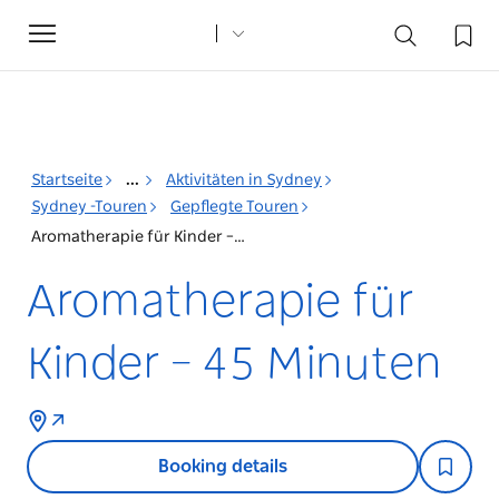
Toggle
navigation
Startseite
...
Aktivitäten in Sydney
Sydney -Touren
Gepflegte Touren
Aromatherapie für Kinder – 45 Minuten
Aromatherapie für
Kinder – 45 Minuten
Booking details