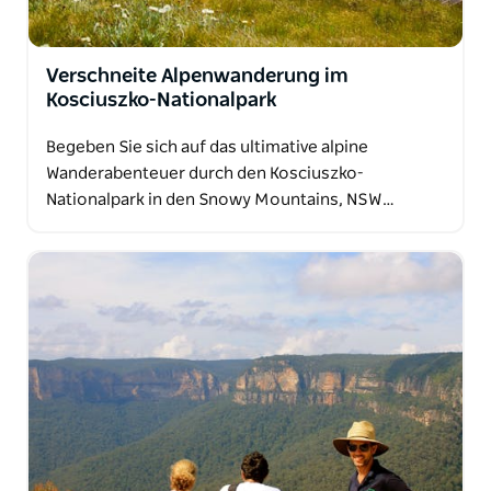
Kleidung oder Reisetaschen für die gesamte Tour zu
tragen, diese werden jeden Tag für Sie transportiert.
Ein großer Vorteil für deren Gäste, denn Sie sparen
Verschneite Alpenwanderung im
sich das tägliche Tragen eines schweren Rucksacks
Kosciuszko-Nationalpark
auf dem Rücken. Mit Life's An Adventure tragen Sie
Begeben Sie sich auf das ultimative alpine
jeden Tag nur Ihre Wasserflasche, Kamera und
Wanderabenteuer durch den Kosciuszko-
Mittagessen!
Nationalpark in den Snowy Mountains, NSW…