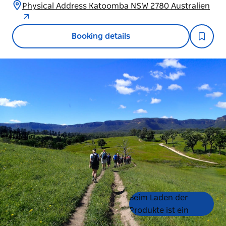
Physical Address Katoomba NSW 2780 Australien
Booking details
Product
Product
Beim Laden der
List
List
Produkte ist ein
Fehler aufgetreten.