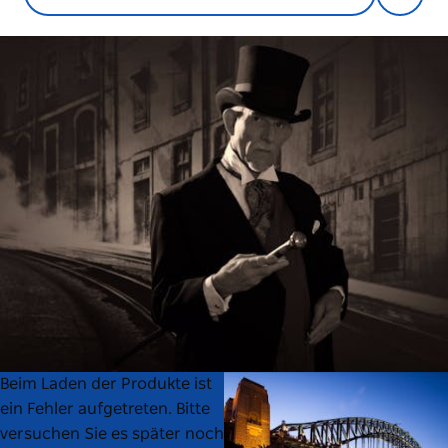
Product
Product
Beim Laden der Produkte ist
List
List
ein Fehler aufgetreten. Bitte
versuchen Sie es später noch