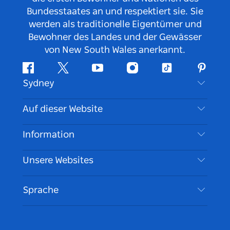
Bundesstaates an und respektiert sie. Sie
werden als traditionelle Eigentümer und
Bewohner des Landes und der Gewässer
von New South Wales anerkannt.
Facebook
Twitter
YouTube
Instagram
TikTok
Pintere
Sydney
Kontaktieren Sie uns
Auf dieser Website
Haftungsausschluss
Reiseziele
Information
Datenschutz
Aktivitäten
Reiseinformationen
Unsere Websites
Cookie Notice
Roadtrips in New South Wales
Barrierefreies Sydney
Nutzungsbedingungen
VisitNSW.com
Veranstaltungen
Sprache
Tragen Sie Ihr Unternehmen ein
Destination NSW Corporate
Unterkunft
Unternehmen in NSW
Geschäftsveranstaltungen in New South Wales