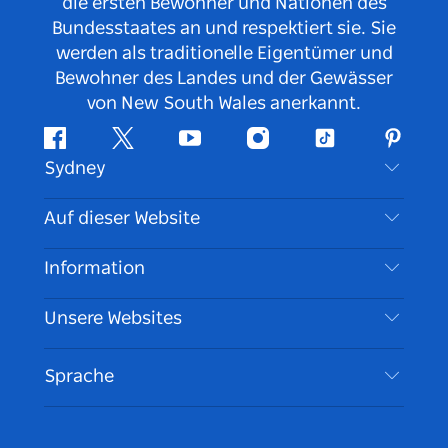
die ersten Bewohner und Nationen des
Bundesstaates an und respektiert sie. Sie
werden als traditionelle Eigentümer und
Bewohner des Landes und der Gewässer
von New South Wales anerkannt.
Facebook
Twitter
YouTube
Instagram
TikTok
Pintere
Sydney
Kontaktieren Sie uns
Auf dieser Website
Haftungsausschluss
Reiseziele
Information
Datenschutz
Aktivitäten
Reiseinformationen
Unsere Websites
Cookie Notice
Roadtrips in New South Wales
Barrierefreies Sydney
Nutzungsbedingungen
VisitNSW.com
Veranstaltungen
Sprache
Tragen Sie Ihr Unternehmen ein
Destination NSW Corporate
Unterkunft
Unternehmen in NSW
Geschäftsveranstaltungen in New South Wales