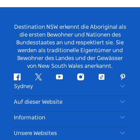
Destination NSW erkennt die Aboriginal als
die ersten Bewohner und Nationen des
Bundesstaates an und respektiert sie. Sie
werden als traditionelle Eigentümer und
Bewohner des Landes und der Gewässer
von New South Wales anerkannt.
Facebook
Twitter
YouTube
Instagram
TikTok
Pintere
Sydney
Kontaktieren Sie uns
Auf dieser Website
Haftungsausschluss
Reiseziele
Information
Datenschutz
Aktivitäten
Reiseinformationen
Unsere Websites
Cookie Notice
Roadtrips in New South Wales