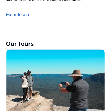
Sie haben eine Gruppe und möchten sie hinter die
Kulissen der besten Brauereien Sydneys führen?
Mehr lesen
Haben Sie die gleichen, alten Betriebsausflüge
gemacht, von denen alle gelangweilt sind? Nun,
unser Charterservice könnte die Veranstaltung sein,
nach der Sie suchen.
Our Tours
Von kürzeren dreistündigen Touren bis hin zu
Ganztags- und Übernachtungstouren kann Dave's
Brewery Tours Ihre Gruppenveranstaltung betreuen
und sicherstellen, dass Ihre Gäste viel Spaß beim
Kennenlernen und Probieren lokaler Biere haben.