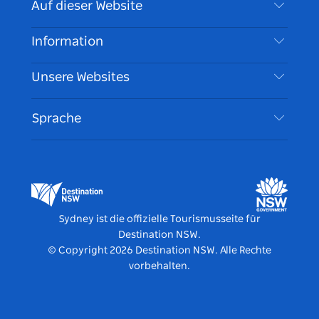
Auf dieser Website
Haftungsausschluss
Reiseziele
Information
Datenschutz
Aktivitäten
Reiseinformationen
Unsere Websites
Cookie Notice
Roadtrips in New South Wales
Barrierefreies Sydney
Nutzungsbedingungen
VisitNSW.com
Veranstaltungen
Sprache
Tragen Sie Ihr Unternehmen ein
Destination NSW Corporate
Unterkunft
Unternehmen in NSW
Geschäftsveranstaltungen in New South Wales
Bildung in New South Wales
Destination NSW Medienzentrum
Vivid Sydney
Sydney ist die offizielle Tourismusseite für
Destination NSW.
© Copyright
2026
Destination NSW. Alle Rechte
vorbehalten.