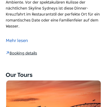
Ambiente. Vor der spektakulären Kulisse der
nächtlichen Skyline Sydneys ist diese Dinner-
Kreuzfahrt im Restaurantstil der perfekte Ort für ein
romantisches Date oder eine Familienfeier auf dem
Wasser.
Dieses erstklassige kulinarische Erlebnis vereint
alles, was die Stadt so besonders macht:
Mehr lesen
hochwertige australische Küche, Live-Unterhaltung
und ein erstklassiges und dennoch entspanntes
Booking details
Ambiente. Vor der spektakulären Kulisse der
nächtlichen Skyline Sydneys ist diese Dinner-
Kreuzfahrt im Restaurantstil der perfekte Ort für ein
romantisches Date oder eine Familienfeier auf dem
Our Tours
Wasser.