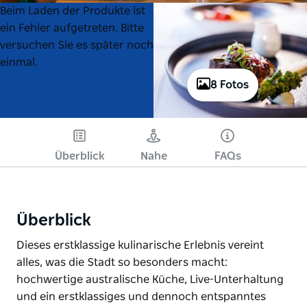
Product
Product
Beim Laden der Produkte ist
List
List
ein Fehler aufgetreten. Bitte
versuchen Sie es später noch
einmal.
8 Fotos
Überblick
Nahe
FAQs
Überblick
Dieses erstklassige kulinarische Erlebnis vereint
alles, was die Stadt so besonders macht:
hochwertige australische Küche, Live-Unterhaltung
und ein erstklassiges und dennoch entspanntes