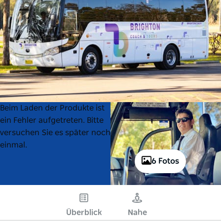
Product
Product
Beim Laden der Produkte ist
List
List
ein Fehler aufgetreten. Bitte
versuchen Sie es später noch
einmal.
6 Fotos
Überblick
Nahe