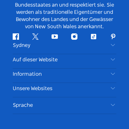
Bundesstaates an und respektiert sie. Sie
werden als traditionelle Eigentümer und
Bewohner des Landes und der Gewässer
von New South Wales anerkannt.
Facebook
Twitter
YouTube
Instagram
TikTok
Pintere
Sydney
Kontaktieren Sie uns
Auf dieser Website
Haftungsausschluss
Reiseziele
Information
Datenschutz
Aktivitäten
Reiseinformationen
Unsere Websites
Cookie Notice
Roadtrips in New South Wales
Barrierefreies Sydney
Nutzungsbedingungen
VisitNSW.com
Veranstaltungen
Sprache
Tragen Sie Ihr Unternehmen ein
Destination NSW Corporate
Unterkunft
Unternehmen in NSW
Geschäftsveranstaltungen in New South Wales
Bildung in New South Wales