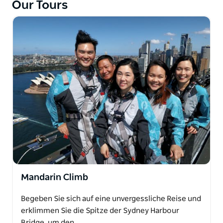
Our Tours
Außergewöhnlichen sind – unser Vivid Sydney Climb
garantiert ein Erlebnis, das so fabelhaft ist wie das
Festival selbst.
Mandarin Climb
Begeben Sie sich auf eine unvergessliche Reise und
erklimmen Sie die Spitze der Sydney Harbour
Bridge, um den…