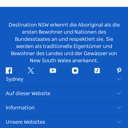
Destination NSW erkennt die Aboriginal als die
ersten Bewohner und Nationen des
Bundesstaates an und respektiert sie. Sie
werden als traditionelle Eigentümer und
Bewohner des Landes und der Gewässer von
New South Wales anerkannt.
Facebook
Twitter
YouTube
Instagram
TikTok
Pint
Sydney
Kontaktieren Sie uns
Auf dieser Website
Haftungsausschluss
Reiseziele
Information
Datenschutz
Aktivitäten
Reiseinformationen
Unsere Websites
Cookie Notice
Roadtrips in New South Wales