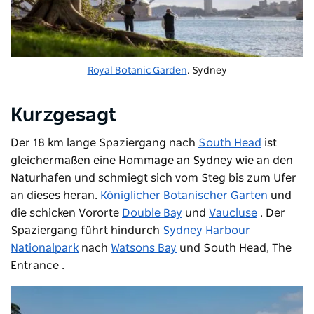
Royal Botanic Garden
. Sydney
Kurzgesagt
Der 18 km lange Spaziergang nach
South Head
ist
gleichermaßen eine Hommage an Sydney wie an den
Naturhafen und schmiegt sich vom Steg bis zum Ufer
an dieses heran.
Königlicher Botanischer Garten
und
die schicken Vororte
Double Bay
und
Vaucluse
. Der
Spaziergang führt hindurch
Sydney Harbour
Nationalpark
nach
Watsons Bay
und South Head, The
Entrance .