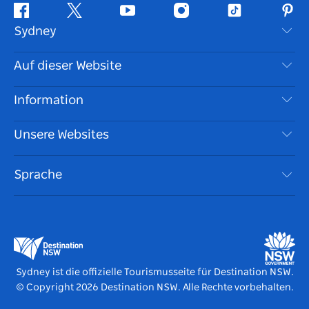
Facebook
Twitter
YouTube
Instagram
TikTok
Pint
Sydney
Kontaktieren Sie uns
Auf dieser Website
Haftungsausschluss
Reiseziele
Information
Datenschutz
Aktivitäten
Reiseinformationen
Unsere Websites
Cookie Notice
Roadtrips in New South Wales
Barrierefreies Sydney
Nutzungsbedingungen
VisitNSW.com
Veranstaltungen
Sprache
Tragen Sie Ihr Unternehmen ein
Destination NSW Corporate
Unterkunft
Unternehmen in NSW
Geschäftsveranstaltungen in New South Wales
Bildung in New South Wales
Destination NSW Medienzentrum
Vivid Sydney
Sydney ist die offizielle Tourismusseite für Destination NSW.
© Copyright
2026
Destination NSW. Alle Rechte vorbehalten.