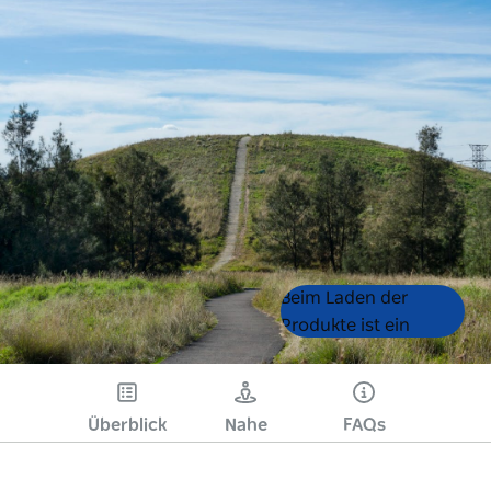
Product
Product
Beim Laden der
List
List
Produkte ist ein
Fehler aufgetreten.
Bitte versuchen Sie es
später noch einmal.
Überblick
Nahe
FAQs