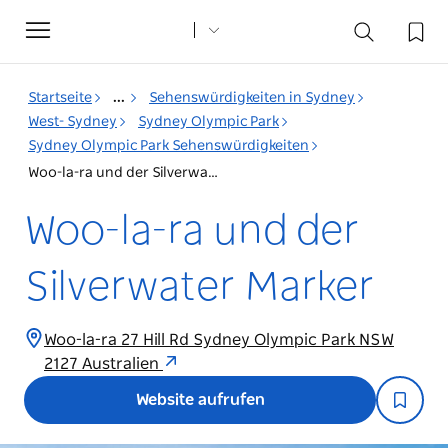
Toggle
navigation
Startseite
...
Sehenswürdigkeiten in Sydney
West- Sydney
Sydney Olympic Park
Sydney Olympic Park Sehenswürdigkeiten
Woo-la-ra und der Silverwater Marker
Woo-la-ra und der
Silverwater Marker
Woo-la-ra 27 Hill Rd Sydney Olympic Park NSW
2127 Australien
Website aufrufen