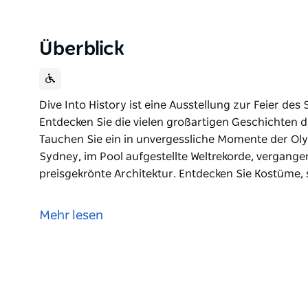
Überblick
Dive Into History ist eine Ausstellung zur Feier de
Entdecken Sie die vielen großartigen Geschichten 
Tauchen Sie ein in unvergessliche Momente der Ol
Sydney, im Pool aufgestellte Weltrekorde, vergang
preisgekrönte Architektur. Entdecken Sie Kostüme,
Dive Into History ist eine Ausstellung zur Feier de
Entdecken Sie die vielen großartigen Geschichten 
Mehr lesen
Tauchen Sie ein in unvergessliche Momente der Ol
Sydney, im Pool aufgestellte Weltrekorde, vergang
preisgekrönte Architektur.
Entdecken Sie Kostüme, signierte Hemden, Medaille