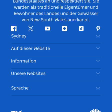
Bundesstaates an und respektiert sie. Sie
werden als traditionelle Eigentümer und
Bewohner des Landes und der Gewässer
von New South Wales anerkannt.
Facebook
Twitter
YouTube
Instagram
TikTok
Pintere
Sydney
Kontaktieren Sie uns
Auf dieser Website
Haftungsausschluss
Reiseziele
Information
Datenschutz
Aktivitäten
Reiseinformationen
Unsere Websites
Cookie Notice
Roadtrips in New South Wales
Barrierefreies Sydney
Nutzungsbedingungen
VisitNSW.com
Veranstaltungen
Sprache
Tragen Sie Ihr Unternehmen ein
Destination NSW Corporate
Unterkunft
Unternehmen in NSW
Geschäftsveranstaltungen in New South Wales
Bildung in New South Wales
Destination NSW Medienzentrum