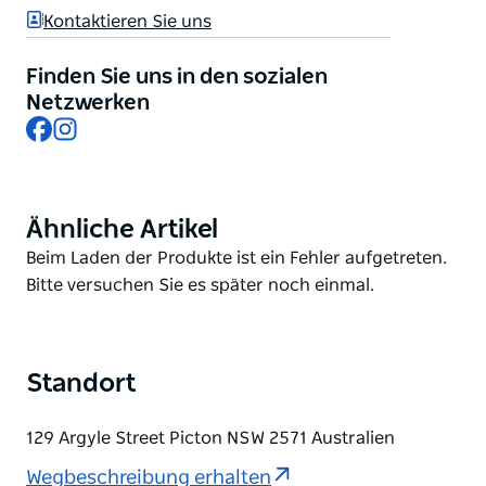
Pub-Menü mit Mittag- und Abendessen.
Kontaktieren Sie uns
Das Picton Hotel bietet preisgünstige Pub-
Unterkünfte in günstiger Nähe zu den umliegenden
Finden Sie uns in den sozialen
Geschäften, Cafés, Parks und Sehenswürdigkeiten.
Netzwerken
Facebook
Instagram
Das bis spät geöffnete Picton Hotel ist der perfekte
Ort für ein erfrischendes Getränk und gutes Essen.
Ähnliche Artikel
Product
List
Product
Beim Laden der Produkte ist ein Fehler aufgetreten.
List
Bitte versuchen Sie es später noch einmal.
Standort
129 Argyle Street Picton NSW 2571 Australien
Wegbeschreibung erhalten