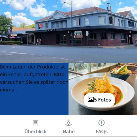
Product
Product
Beim Laden der Produkte ist
List
List
ein Fehler aufgetreten. Bitte
versuchen Sie es später noch
einmal.
5 Fotos
Überblick
Nahe
FAQs