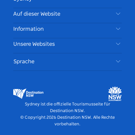
Kontaktieren Sie uns
Auf dieser Website
Haftungsausschluss
Reiseziele
Information
Datenschutz
Aktivitäten
Reiseinformationen
Unsere Websites
Cookie Notice
Roadtrips in New South Wales
Barrierefreies Sydney
Nutzungsbedingungen
VisitNSW.com
Veranstaltungen
Sprache
Tragen Sie Ihr Unternehmen ein
Destination NSW Corporate
Unterkunft
Unternehmen in NSW
Geschäftsveranstaltungen in New South Wales
Bildung in New South Wales
Destination NSW Medienzentrum
Vivid Sydney
Sydney ist die offizielle Tourismusseite für
Destination NSW.
© Copyright
2026
Destination NSW. Alle Rechte
vorbehalten.