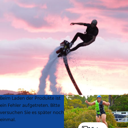
Product
Product
Beim Laden der Produkte ist
List
List
ein Fehler aufgetreten. Bitte
versuchen Sie es später noch
einmal.